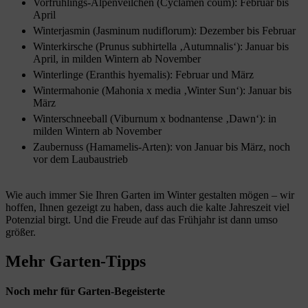
Vorfrühlings-Alpenveilchen (Cyclamen coum): Februar bis
April
Winterjasmin (Jasminum nudiflorum): Dezember bis Februar
Winterkirsche (Prunus subhirtella ‚Autumnalis‘): Januar bis
April, in milden Wintern ab November
Winterlinge (Eranthis hyemalis): Februar und März
Wintermahonie (Mahonia x media ‚Winter Sun‘): Januar bis
März
Winterschneeball (Viburnum x bodnantense ‚Dawn‘): in
milden Wintern ab November
Zaubernuss (Hamamelis-Arten): von Januar bis März, noch
vor dem Laubaustrieb
Wie auch immer Sie Ihren Garten im Winter gestalten mögen – wir
hoffen, Ihnen gezeigt zu haben, dass auch die kalte Jahreszeit viel
Potenzial birgt. Und die Freude auf das Frühjahr ist dann umso
größer.
Mehr Garten-Tipps
Noch mehr für Garten-Begeisterte