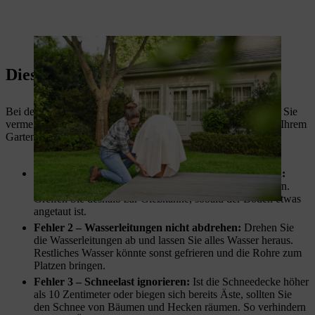
Ein Gartenvlies kann Kübelpflanzen vor der Kälte schützen.
Diese 4 Fehler sollten Sie vermeiden
Bei der Gartenpflege im Winter gibt es eine Menge Fehler, die Sie
vermeiden sollten, um auch in der kalten Jahreszeit Freude an Ihrem
Garten zu haben – dazu zählen auch die folgenden:
Fehler 1 – Immergrüne Pflanzen austrocknen lassen:
Immergrüne Pflanzen sollten Sie auch im Winter wässern.
Greifen Sie deshalb zur Gießkanne, sobald der Boden etwas
angetaut ist.
Fehler 2 – Wasserleitungen nicht abdrehen:
Drehen Sie
die Wasserleitungen ab und lassen Sie alles Wasser heraus.
Restliches Wasser könnte sonst gefrieren und die Rohre zum
Platzen bringen.
Fehler 3 – Schneelast ignorieren:
Ist die Schneedecke höher
als 10 Zentimeter oder biegen sich bereits Äste, sollten Sie
den Schnee von Bäumen und Hecken räumen. So verhindern