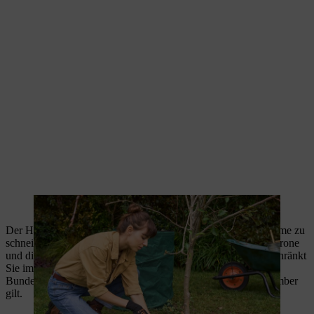
Unkraut und altes Laub werden im Garten entfernt.
Der Herbst und der Winter eignen sich hervorragend, um Bäume zu
schneiden, da diese laubfrei sind und Sie die Form der Baumkrone
und die einzelnen Äste jetzt gut im Blick haben. Außerdem schränkt
Sie im Winter das Heckenschnittverbot nicht ein, das laut
Bundesnaturschutzgesetz nur vom 1. März bis zum 30. September
gilt.