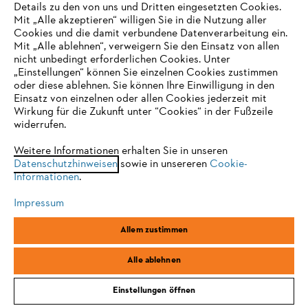
Details zu den von uns und Dritten eingesetzten Cookies.
Mit „Alle akzeptieren“ willigen Sie in die Nutzung aller
Cookies und die damit verbundene Datenverarbeitung ein.
Mit „Alle ablehnen“, verweigern Sie den Einsatz von allen
nicht unbedingt erforderlichen Cookies. Unter
IHR BROWSER WIRD NICHT
„Einstellungen“ können Sie einzelnen Cookies zustimmen
oder diese ablehnen. Sie können Ihre Einwilligung in den
UNTERSTÜTZT
Einsatz von einzelnen oder allen Cookies jederzeit mit
Wirkung für die Zukunft unter “Cookies“ in der Fußzeile
Der STIHL Gartenkalender
widerrufen.
Sie nutzen einen Browser, den wir noch nicht unterstützen. Für
eine optimale Nutzung unserer Seite empfehlen wir Ihnen, zu
Weitere Informationen erhalten Sie in unseren
Gartenarbeit fällt das ganze Jahr über von Januar bis Dezember an.
Datenschutzhinweisen
einem der folgenden Browser zu wechseln:
sowie in unsereren
Cookie-
Allerdings gibt es bestimmte Monate in denen einige Blumen,
Informationen
.
Sträucher und Bäume die Pflege besser vertragen als andere.
Impressum
Firefox
Chrome
Allem zustimmen
Was ist wann im Garten zu tun?
Safari
Edge
Alle ablehnen
Mit unserem STIHL Gartenkalender zum Ausdrucken behalten Sie
alle wichtigen Gartenarbeiten stets im Blick. Melden Sie sich jetzt zu
unserem Newsletter an und erhalten Sie den Gartenkalender direkt
Einstellungen öffnen
in Ihr E-Mail Postfach.