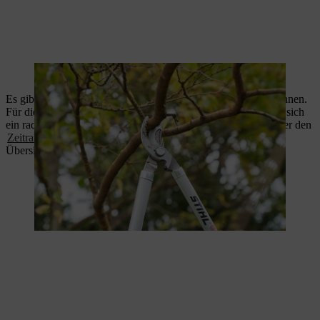
Im Winter haben Sie freie Sicht beim Baumschnitt.
Es gibt verschiedene Hecken, die Sie im Winter schneiden können.
Für die
Buchenhecke
oder auch den
Kirschlorbeer
empfiehlt sich
ein radikaler Rückschnitt Ende Februar. Erfahren Sie mehr über den
Zeitraum des Heckenschnitts
weiterer Heckenarten in unserer
Übersicht.