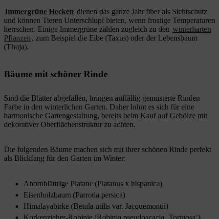
Immergrüne Hecken
dienen das ganze Jahr über als Sichtschutz
und können Tieren Unterschlupf bieten, wenn frostige Temperaturen
herrschen. Einige Immergrüne zählen zugleich zu den
winterharten
Pflanzen
, zum Beispiel die Eibe (Taxus) oder der Lebensbaum
(Thuja).
Bäume mit schöner Rinde
Sind die Blätter abgefallen, bringen auffällig gemusterte Rinden
Farbe in den winterlichen Garten. Daher lohnt es sich für eine
harmonische Gartengestaltung, bereits beim Kauf auf Gehölze mit
dekorativer Oberflächenstruktur zu achten.
Die folgenden Bäume machen sich mit ihrer schönen Rinde perfekt
als Blickfang für den Garten im Winter:
Ahornblättrige Platane (Platanus x hispanica)
Eisenholzbaum (Parrotia persica)
Himalayabirke (Betula utilis var. Jacquemontii)
Korkenzieher-Robinie (Robinia pseudoacacia ‚Tortuosa‘)