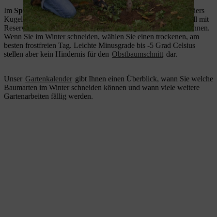
Im
Spätwinter
von Januar bis Anfang März verkraften besonders
Kugelbäume oder Obstbäume einen Schnitt gut, da sie randvoll mit
Reservestoffen sind und im Frühjahr kräftig neu austreiben können.
Wenn Sie im Winter schneiden, wählen Sie einen trockenen, am
besten frostfreien Tag. Leichte Minusgrade bis -5 Grad Celsius
stellen aber kein Hindernis für den
Obstbaumschnitt
dar.
Unser
Gartenkalender
gibt Ihnen einen Überblick, wann Sie welche
Baumarten im Winter schneiden können und wann viele weitere
Gartenarbeiten fällig werden.