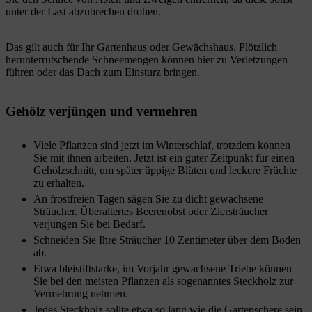
unter der Last abzubrechen drohen.
Das gilt auch für Ihr Gartenhaus oder Gewächshaus. Plötzlich
herunterrutschende Schneemengen können hier zu Verletzungen
führen oder das Dach zum Einsturz bringen.
Gehölz verjüngen und vermehren
Viele Pflanzen sind jetzt im Winterschlaf, trotzdem können
Sie mit ihnen arbeiten. Jetzt ist ein guter Zeitpunkt für einen
Gehölzschnitt, um später üppige Blüten und leckere Früchte
zu erhalten.
An frostfreien Tagen sägen Sie zu dicht gewachsene
Sträucher. Überaltertes Beerenobst oder Ziersträucher
verjüngen Sie bei Bedarf.
Schneiden Sie Ihre Sträucher 10 Zentimeter über dem Boden
ab.
Etwa bleistiftstarke, im Vorjahr gewachsene Triebe können
Sie bei den meisten Pflanzen als sogenanntes Steckholz zur
Vermehrung nehmen.
Jedes Steckholz sollte etwa so lang wie die Gartenschere sein