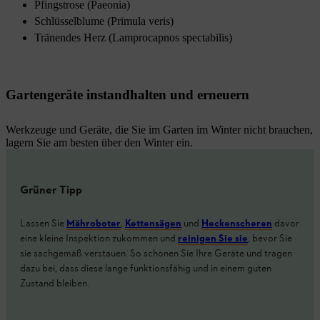
Pfingstrose (Paeonia)
Schlüsselblume (Primula veris)
Tränendes Herz (Lamprocapnos spectabilis)
Gartengeräte instandhalten und erneuern
Werkzeuge und Geräte, die Sie im Garten im Winter nicht brauchen,
lagern Sie am besten über den Winter ein.
Grüner Tipp
Lassen Sie
Mähroboter
,
Kettensägen
und
Heckenscheren
davor
eine kleine Inspektion zukommen und
reinigen Sie sie
, bevor Sie
sie sachgemäß verstauen. So schonen Sie Ihre Geräte und tragen
dazu bei, dass diese lange funktionsfähig und in einem guten
Zustand bleiben.