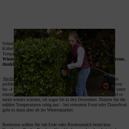
Bei vielen Hecken bietet sich ein Rückschnitt im Winter an.
Solange sich noch kein Frost angekündigt hat, dürfen robuste
Kübelpflanzen wie Oleander oder Agapanthus bei milden
Temperaturen draußen bleiben.
Zögern Sie den Einzug ins
Winterquartier möglichst lange hinaus, denn das oft zu warme,
dunkle Winterquartier bedeutet Stress für die Pflanzen.
Mediterrane Pflanzen
stecken Temperaturen um 0 Grad Celsius
problemlos weg, robuste Oleander oder
Olivenbäume
sogar Frost
bis -4 Grad. Die ersten Fröste überstehen die Pflanzen deshalb unter
einem Bettlaken oder Noppenfolie dicht am Haus. Danach wird es
meist wieder wärmer, oft sogar bis in den Dezember. Nutzen Sie die
milden Temperaturen ruhig aus – bei erneutem Frost oder Dauerfrost
geht es dann aber ab ins Winterquartier.
Beetrosen sollten Sie mit Erde oder Rindenmulch bedecken.