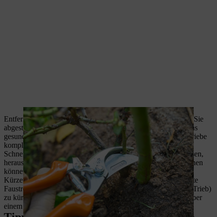
Entfernen Sie zuerst alles, was die Rose schwächt. Schneiden Sie
abgestorbene, erfrorene (innen braun) und kranke Triebe bis ins
gesunde Holz zurück. Entfernen Sie auch dünne, schwache Triebe
komplett.
Schneiden Sie Triebe, die sich kreuzen oder nach innen wachsen,
heraus. Ziel ist ein luftiger Aufbau, damit Blätter schnell trocknen
können.
Kürzen Sie die verbliebenen, starken Haupttriebe ein. Eine gute
Faustregel ist, sie auf 3 bis 5 Augen (die kleinen Knospen am Trieb)
zu kürzen. Der Schnitt sollte immer leicht schräg und knapp über
einem nach außen weisenden Auge erfolgen.