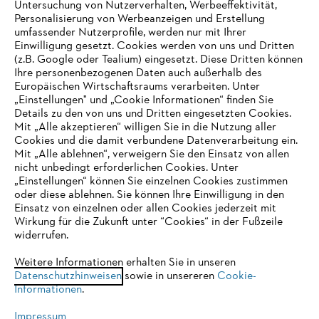
Untersuchung von Nutzerverhalten, Werbeeffektivität,
Personalisierung von Werbeanzeigen und Erstellung
umfassender Nutzerprofile, werden nur mit Ihrer
Einwilligung gesetzt. Cookies werden von uns und Dritten
(z.B. Google oder Tealium) eingesetzt. Diese Dritten können
Ihre personenbezogenen Daten auch außerhalb des
Europäischen Wirtschaftsraums verarbeiten. Unter
Unternehmen
„Einstellungen" und „Cookie Informationen“ finden Sie
Details zu den von uns und Dritten eingesetzten Cookies.
Mit „Alle akzeptieren“ willigen Sie in die Nutzung aller
Cookies und die damit verbundene Datenverarbeitung ein.
Online Shop
Mit „Alle ablehnen“, verweigern Sie den Einsatz von allen
nicht unbedingt erforderlichen Cookies. Unter
IHR BROWSER WIRD NICHT
„Einstellungen“ können Sie einzelnen Cookies zustimmen
oder diese ablehnen. Sie können Ihre Einwilligung in den
UNTERSTÜTZT
Einsatz von einzelnen oder allen Cookies jederzeit mit
Service
Wirkung für die Zukunft unter “Cookies“ in der Fußzeile
widerrufen.
Sie nutzen einen Browser, den wir noch nicht unterstützen. Für
eine optimale Nutzung unserer Seite empfehlen wir Ihnen, zu
Weitere Informationen erhalten Sie in unseren
Datenschutzhinweisen
einem der folgenden Browser zu wechseln:
sowie in unsereren
Cookie-
Informationen
.
Allgemeine Geschäftsbedingungen
Datenschutz
Impressum