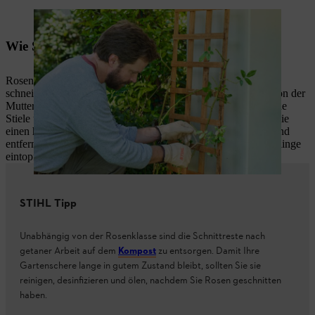
Nach dem Rosenschnitt werden die Langtriebe angebunden.
Wie Sie Rosenstecklinge vermehren
Rosen eignen sich gut, um
Stecklinge zu schneiden
. Dafür
schneiden Sie einfach einen gut 30 Zentimeter langen Trieb von der
Mutterpflanze ab. Entfernen Sie die Blätter so, dass noch kleine
Stiele übrigblieben, um die Blattstellen zu erkennen. Kürzen Sie
einen halben Zentimeter oberhalb jeder Blattstelle den Trieb und
entfernen Sie die Triebspitze. Nun können Sie die Rosenstecklinge
eintopfen!
STIHL Tipp
Unabhängig von der Rosenklasse sind die Schnittreste nach
getaner Arbeit auf dem
Kompost
zu entsorgen. Damit Ihre
Gartenschere lange in gutem Zustand bleibt, sollten Sie sie
reinigen, desinfizieren und ölen, nachdem Sie Rosen geschnitten
haben.