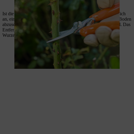
Die Rose wird immer direkt über einem Auge abgeschnitten.
Ist die Rose älter und hat einige sehr kräftige Triebe, bietet es sich
an, einen oder zwei davon mit der Astschere knapp über dem Boden
abzuschneiden. Kürzen Sie aber niemals alle Triebe auf einmal. Das
Entfernen der Triebe regt die Bildung neuer Triebe aus der
Wurzelbasis an.