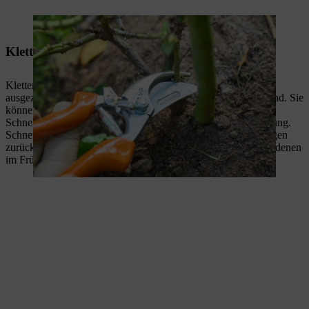
Dünne, schwache Triebe werden gründlich abgeschnitten.
Kletterrosen schneiden
Kletterrosen haben lange, kräftige Triebe und eignen sich
ausgezeichnet zum Anbinden an eine Rankhilfe oder Hauswand. Sie
können eine Höhe von etwa 3 Metern erreichen. Damit das
Schneiden von Kletterrosen gelingt, folgen Sie unserer Anleitung.
Schneiden Sie zuerst die Hälfte der langen Triebe auf drei Augen
zurück. Augen sind kleine dunkle Stellen am Rosengeäst, aus denen
im Frühjahr die neuen Triebe wachsen.