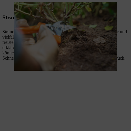
Zum Kürzen weniger starker Triebe eignet sich eine Gartenschere.
Strauchrosen schneiden
Strauchrosen, auch Buschrosen genannt, sind ein pflegeleichter und
vielfältiger Gartenklassiker. Sie entwickeln sich zu hohen,
freistehenden Sträuchern von etwa 2 bis 3 Metern Höhe. Wir
erklären Ihnen, wie Sie Ihre Strauchrosen einfach schneiden
können.
Schneiden Sie stark wachsende Rosensorten auf die Hälfte zurück.