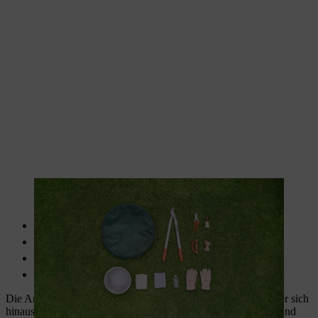
Eine Astschere wie die STIHL PB 10 vereinfacht das Rosenschneiden.
Gartenschere, zum Beispiel die
STIHL PG 10/20/30
ggf. Astschere, zum Beispiel die
STIHL PB 10
Korb zum Sammeln der abgeschnittenen Äste
Halter für die Schere zum Tragen am Gürtel
Die Arbeit mit starken Geräten macht Freude und lässt Sie über sich
hinauswachsen. Gut, wenn Sie dabei auf eine wirkungsvolle und