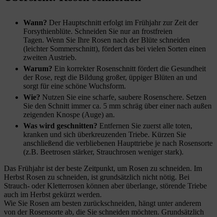
Wann?
Der Hauptschnitt erfolgt im Frühjahr zur Zeit der
Forsythienblüte. Schneiden Sie nur an frostfreien
Tagen. Wenn Sie Ihre Rosen nach der Blüte schneiden
(leichter Sommerschnitt), fördert das bei vielen Sorten einen
zweiten Austrieb.
Warum?
Ein korrekter Rosenschnitt fördert die Gesundheit
der Rose, regt die Bildung großer, üppiger Blüten an und
sorgt für eine schöne Wuchsform.
Wie?
Nutzen Sie eine scharfe, saubere Rosenschere. Setzen
Sie den Schnitt immer ca. 5 mm schräg über einer nach außen
zeigenden Knospe (Auge) an.
Was wird geschnitten?
Entfernen Sie zuerst alle toten,
kranken und sich überkreuzenden Triebe. Kürzen Sie
anschließend die verbliebenen Haupttriebe je nach Rosensorte
(z.B. Beetrosen stärker, Strauchrosen weniger stark).
Das Frühjahr ist der beste Zeitpunkt, um Rosen zu schneiden. Im
Herbst Rosen zu schneiden, ist grundsätzlich nicht nötig. Bei
Strauch- oder Kletterrosen können aber überlange, störende Triebe
auch im Herbst gekürzt werden.
Wie Sie Rosen am besten zurückschneiden, hängt unter anderem
von der Rosensorte ab, die Sie schneiden möchten. Grundsätzlich