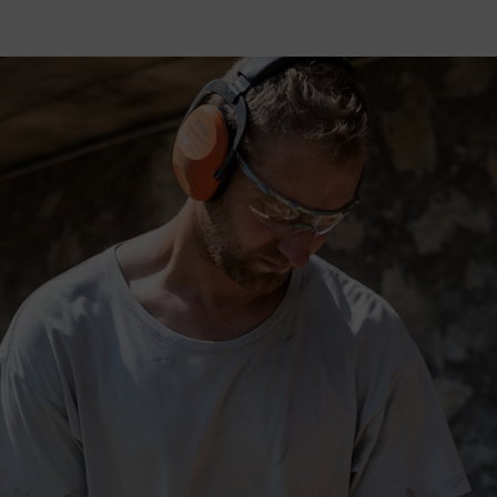
. Wichtig: Der Schutz ist identisch – es gibt keine grundsätzlichen 
führungen für unterschiedliche Einsatzzwecke. Sie können auch mit an
ert werden.
scheiden, liegt ganz bei Ihnen. In der Regel wählen Sie den Gehörschut
ngesetzt, wo man sie über eine längere Zeitspanne tragen muss. Der Vo
ngenehmer, weil die Ohren nicht schwitzen und der Gehörschutz nicht