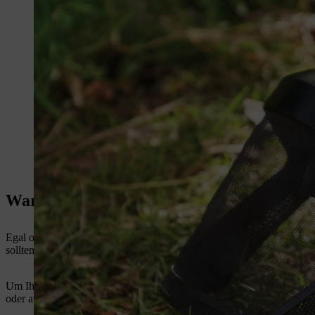
Warum Gehörschutz bei der Arbeit wichtig
Egal ob
Laubbläser
,
Motorsäge
oder
Heckenschere
– Arbeiten mit 
sollten sie nicht ausgesetzt werden. Wer im Garten oder im Forst arb
Um Ihr Gehör vor zu starker und zu lang andauernder Lärmbelastung z
oder auf Baustellen sowie in Industrie- und Handwerksbetrieben – ei