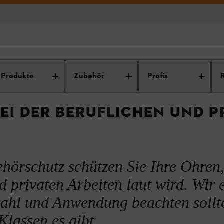
nal STIHL: Zubehör, Ersatzteile und
Arbeitssicherheit
Arbeitss
Service
Sch
Produkte
Zubehör
Profis
I DER BERUFLICHEN UND PR
en
ehörschutz schützen Sie Ihre Ohren
d privaten Arbeiten laut wird. Wir 
wahl und Anwendung beachten sollt
lassen es gibt.