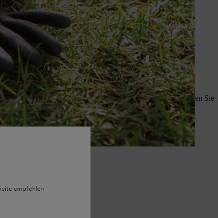
einen Unterschied, ob sich – etwa
ter entfernt ist. Daher ist es für
autstärke am Gerät selbst,
en.
iv zu reduzieren?
in Geräusch als störend empfunden wird. Ab Minute 12:18 erfahren Sie
 Seite empfehlen