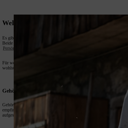
Welchen Gehörschutz gibt es?
Es gibt zwei Grundformen: Gehörschutzstöpsel und Kapselgehörschutz
Beide Formen des Gehörschutzes gibt es mittlerweile in diversen Aus
Persönlichen Schutzausrüstung (PSA)
wie Helm oder Visier kombini
Für welche Form – ob Stöpsel oder Kapsel – Sie sich letztendlich ent
wohlsten fühlen.
Gehörschutzstöpsel
Gehörschutzstöpsel werden häufig in Werks- und Produktionshallen ei
empfinden das Tragen von Stöpseln in einer solchen Umgebung als a
aufgesetzt werden muss.