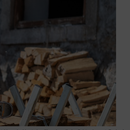
fen Sitz erreichen sie gute
er.
erin oder des Trägers angepasst
befestigt oder werden an den Helm
zt werden.
 kalten Temperaturen bietet diese
mutzigen Umgebungen arbeitet.
 mit Bluetoot
h®