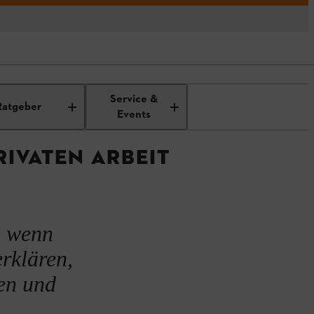
chutz: Persönliche
Gehörschutz
Service &
utzausrüstung
Ratgeber
Events
IVATEN ARBEIT
, wenn
erklären,
en und