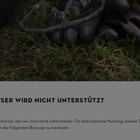
 es immer auch auf die Entfernung von der Lärmquelle an. So macht es 
n dem Ohr befindet, oder ob er wie beim
Rasenmäher
mehr als einen Me
wie viel Lärm überhaupt direkt am Ohr ankommt.
 Sie zwei Werte: Der Schallleistungspegel steht für die unmittelbare L
en tatsächlich ankommt. Beide Werte werden in Dezibel (dB) angegeb
forderung, die Lärmbelastung durch Ihre Geräte effekt
pielen Klangqualität und Frequenz eine entscheidende Rolle dafür, ob e
SER WIRD NICHT UNTERSTÜTZT
Browser, den wir noch nicht unterstützen. Für eine optimale Nutzung unserer
em der folgenden Browser zu wechseln: