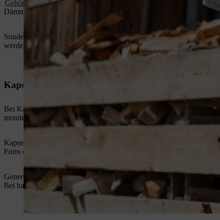
Gehörschutzstöpsel
bestehen in der Regel aus konisch geformtem PU-
Dämmwerte. Da sie nicht außen am Kopf getragen werden, sind Stöpse
Sonderformen stellen Gehörschutzstöpsel mit Verbindungsband oder -b
werden.
Kapselgehörschutz
Bei Kapselgehörschutz handelt es sich um Aufsätze, die wie dicke K
montiert. Das Dämmprinzip ist dasselbe wie bei Gehörschutzstöpseln.
Kapselgehörschützer sind für alle Arbeiten drinnen und draußen geei
Form des Gehörschutzes sogar den Vorteil, dass während der Arbeit 
Generell empfiehlt sich die Verwendung von Gehörschutzkapseln, w
Bei harzigen Händen, zum Beispiel bei Arbeiten im Forst, sind Kapsel