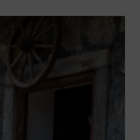
Unterschiede in der Lärmdämmung.
deren Bestandteilen der
z aus, mit dem Sie sich am
rteil der Stöpsel: Viele Menschen
 mehrmals ab- und wieder