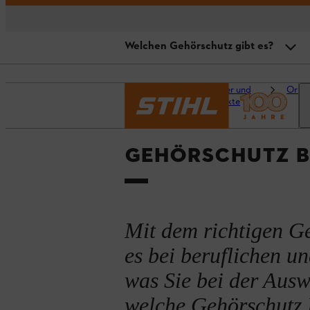
Welchen Gehörschutz gibt es?
Warum Gehörschutz wichtig ist
Startseite
Ratgeber und
Origi
Projekte
Welchen Gehörschutz gibt es?
Ab welcher Lautstärke?
GEHÖRSCHUTZ BE
Anleitung: Gehörschutz auswähl
Gehörschutz pflegen
Mit dem richtigen G
Zusammenfassung
es bei beruflichen un
was Sie bei der Aus
welche Gehörschutz K