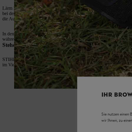
Lärm ist aber nicht gleich Lärm. Neben der Stärke des Schalls kommt
bei der Heckenschere – der Motor während des Arbeitens direkt nebe
die Auswahl des richtigen Gehörschutzes wichtig, dass Sie wissen, 
In den Bedienungsanleitungen unserer Garten- und Arbeitsgeräte finden
während der Schalldruckpegel den Wert benennt, der beim benutzend
Stehen Sie in lärmsensiblen Bereichen vor der Heraus
STIHL geht hier einen Schritt weiter: Neben der reinen Lautstärke s
im Video mehr zur Geräuschoptimierung.
IHR BROW
Sie nutzen einen 
wir Ihnen, zu ein