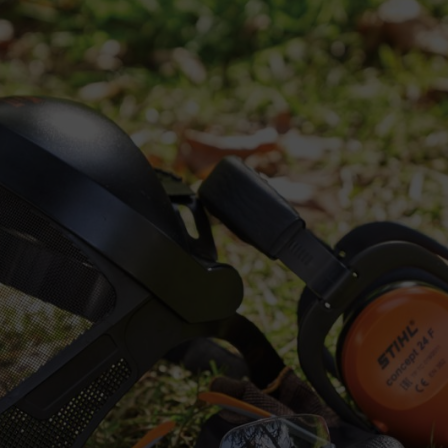
 ist
motorbetriebenen Geräten können laut sein. Doch unsere Ohren sind em
eitet, kann aber Lärm nicht immer vermeiden.
u schützen und spätere Hörschäden zu vermeiden, sollten Sie bei laut
nen Gehörschutz tragen.