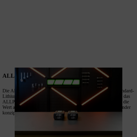
ALLPRO Standard Serie
Die Akkus
AP 20.1
und
AP 30.1
basieren auf modernen Standard-
Lithium-Ionen-Zellen und bieten einen günstigeren Einstieg in das
ALLPRO-System. Sie sind ideal für Kundinnen und Kunden, die
Wert auf robuste, für die Anforderungen professioneller Anwender
konzipierte, leistungsstarke Akkus legen.