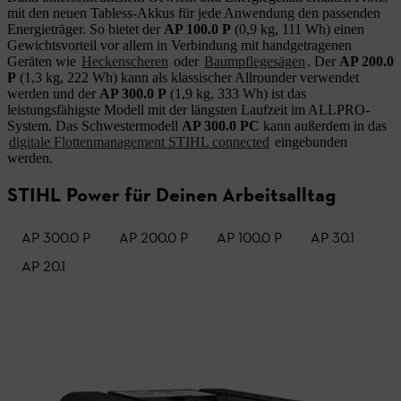
mit den neuen Tabless-Akkus für jede Anwendung den passenden
Energieträger. So bietet der
AP 100.0 P
(0,9 kg, 111 Wh) einen
Gewichtsvorteil vor allem in Verbindung mit handgetragenen
Geräten wie
Heckenscheren
oder
Baumpflegesägen
. Der
AP 200.0
P
(1,3 kg, 222 Wh) kann als klassischer Allrounder verwendet
werden und der
AP 300.0 P
(1,9 kg, 333 Wh) ist das
leistungsfähigste Modell mit der längsten Laufzeit im ALLPRO-
System. Das Schwestermodell
AP 300.0 PC
kann außerdem in das
digitale Flottenmanagement STIHL connected
eingebunden
werden.
STIHL Power für Deinen Arbeitsalltag
AP 300.0 P
AP 200.0 P
AP 100.0 P
AP 30.1
AP 20.1