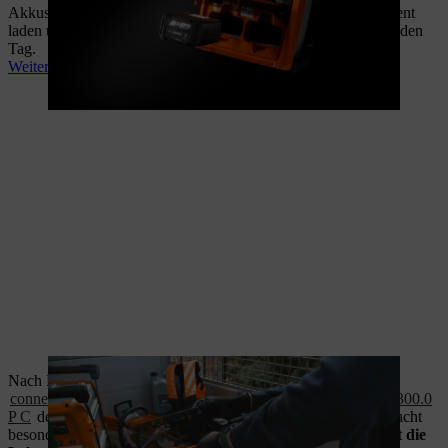
Akkus reduzieren. So lassen sie sich extrem schnell und effizient
laden und Du kommst mit deutlich weniger Akkupacks durch den
Tag.
Weitere Infos zur Tabless-Technologie von Akku-Zellen
Nach Feierabend ist Zeit fürs schonende Laden: Über die
connected-Funktion
aktivierst Du beim
ALLPRO-Akku AP 300.0
P C
den
„Gentle Charge"-Modus
. Er lädt den Akku über Nacht
besonders langsam auf – das schont die Zellen und
verlängert die