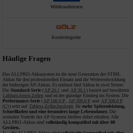
Wildkrautbürsten
Kernbohrgeräte
Häufige Fragen
Das ALLPRO-Akkusystem ist die neue Generation der STIHL
Akkus für den professionellen Einsatz und die Weiterentwicklung
der bisherigen AP-Akkus. Es umfasst fünf Akkus in zwei Serien:
Die
Standard-Serie
(
AP 20.1
und
AP 30.1
) basiert auf bewährten
Lithium-Ionen-Zellen
und ist der günstige Einstieg ins System. Die
Performance-Serie
(
AP 100.0 P
,
AP 200.0 P
und
AP 300.0 P
(C)
) setzt auf
Tabless-Zelltechnologie
für
mehr Spitzenleistung,
Schnellladen und eine besonders lange Lebensdauer.
Die
zentralen Vorteile des AP-Systems bleiben dabei erhalten: Alle
ALLPRO-Akkus sind
vollständig kompatibel mit über 80
Geräten.
Ja – die ALLPRO-Akkus sind
vollständig kompatibel mit allen