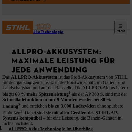
MENÜ
STIHL Akku-Technologie
ALLPRO-AKKUSYSTEM:
MAXIMALE LEISTUNG FÜR
JEDE ANWENDUNG
Das
ALLPRO-Akkusystem
ist das Profi-Akkusystem von STIHL
für den ganztägigen Einsatz in der Forstwirtschaft, im Garten- und
Landschaftsbau und auf der Baustelle. Die ALLPRO-Akkus liefern
1
bis zu 60 % mehr Spitzenleistung
als der AP 300 S, sind mit der
Schnellladefunktion in nur 9 Minuten wieder bei 80 %
2
Ladung
und erreichen
bis zu 3.000 Ladezyklen
ohne spürbare
3
Einbußen
. Dabei sind sie
mit allen Geräten des STIHL AP-
Systems kompatibel
– für eine Leistung, die Benzin-Geräten in
nichts nachsteht.
ALLPRO-Akku-Technologie im Überblick