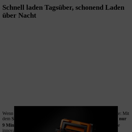
Schnell laden Tagsüber, schonend Laden
über Nacht
Wenn es im Arbeitsalltag schnell gehen muss, zählt jede Minute: Mit
dem
Schnellladegerät AL 1802 MO
ist der
AP 300.0 P
nach
nur
2
9 Minuten
wieder bei 80 % Ladung. Möglich machen das die
innovativen Tabless-Zellen, die die Wärmeentwicklung in den