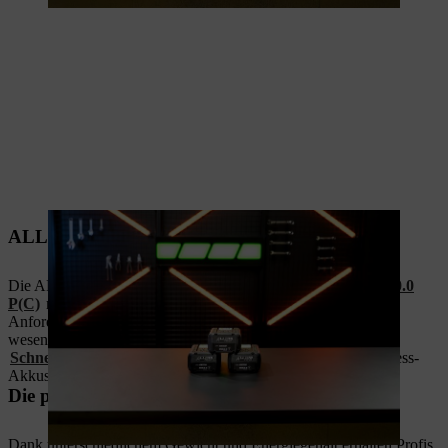
ALLPRO Performance Serie
Die ALLPRO-Akkus
AP 100.0 P
,
AP 200.0 P
, und
AP 300.0
P(C)
mit innovativen
Tabless-Zellen
sind für alle täglichen
Anforderungen mit hohen Belastungsspitzen konzipiert. Ein
wesentlicher Vorteil ist extrem schnelles Laden: Mit dem
Schnellladegerät STIHL AL 1802 MO
sind die neuen Tabless-
Akkus in nur neun Minuten wieder zu 80 % geladen².
Die passende Leistung für optimale Ergebnisse
Dank unterschiedlichem Gewicht und Energiegehalt erhalten Profis