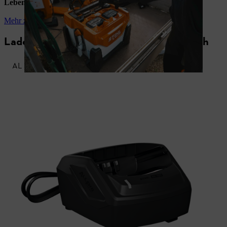
Lebensdauer
Deiner Ausrüstung.
Mehr zum innovativen Lademanagement
Lade- und Schnellladegeräte im Vergleich
AL 101.1
AL 301.1
AL 501
AL 1802 MO