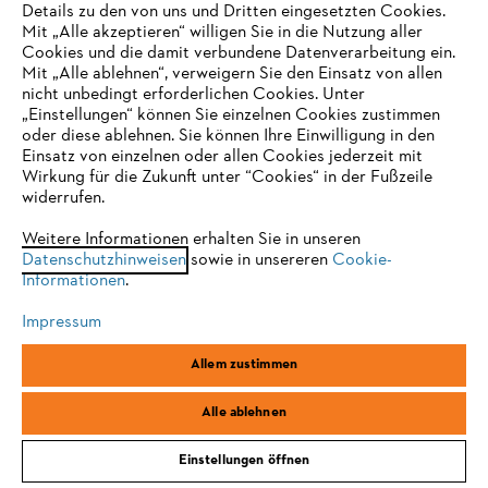
30 TAGE KOSTENLOSE RÜCKGABE
Details zu den von uns und Dritten eingesetzten Cookies.
Mit „Alle akzeptieren“ willigen Sie in die Nutzung aller
Cookies und die damit verbundene Datenverarbeitung ein.
Mit „Alle ablehnen“, verweigern Sie den Einsatz von allen
Zahlungsmöglichkeiten
nicht unbedingt erforderlichen Cookies. Unter
IHR BROWSER WIRD NICHT
„Einstellungen“ können Sie einzelnen Cookies zustimmen
oder diese ablehnen. Sie können Ihre Einwilligung in den
UNTERSTÜTZT
Einsatz von einzelnen oder allen Cookies jederzeit mit
Wirkung für die Zukunft unter “Cookies“ in der Fußzeile
widerrufen.
Sie nutzen einen Browser, den wir noch nicht unterstützen. Für
eine optimale Nutzung unserer Seite empfehlen wir Ihnen, zu
Weitere Informationen erhalten Sie in unseren
Datenschutzhinweisen
einem der folgenden Browser zu wechseln:
sowie in unsereren
Cookie-
Informationen
.
Unternehmen
Impressum
Firefox
Chrome
Allem zustimmen
Online Shop
Safari
Edge
Alle ablehnen
Einstellungen öffnen
Service