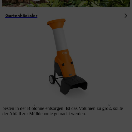
Gartenhäcksler
Mit Häckselgut Nachhaltigkeit schaffen
Mit einem Häcksler können Sie idealerweise nicht nur einige
Arbeitsschritte und Geld einsparen, sondern Ihrem Garten auch
etwas Gutes tun. Verarbeiten Sie das Häckselgut weiter und nutzen
Sie es als wertvollen Kompost, Mulch oder Dünger, um den
natürlichen Kreislauf Ihrer heimischen Oase zu schließen.
Häckselgut entsorgen
Wer keinen Kompost hat oder braucht, kann das Häckselgut am
besten in der Biotonne entsorgen. Ist das Volumen zu groß, sollte
der Abfall zur Mülldeponie gebracht werden.