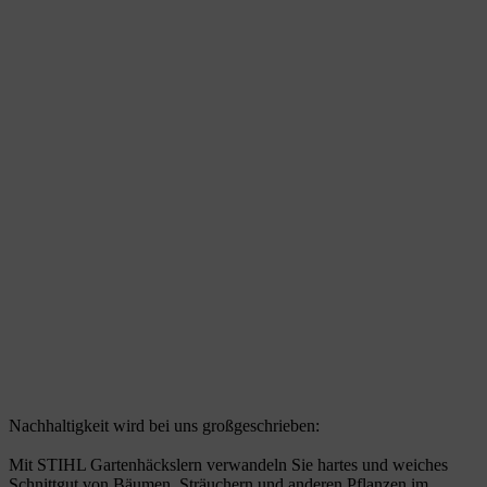
Nachhaltigkeit wird bei uns großgeschrieben:
Mit STIHL Gartenhäckslern verwandeln Sie hartes und weiches
Schnittgut von Bäumen, Sträuchern und anderen Pflanzen im