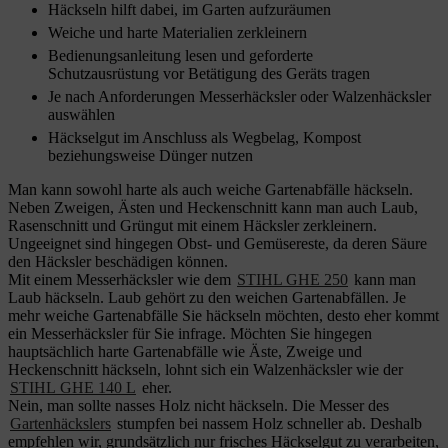
Häckseln hilft dabei, im Garten aufzuräumen
Weiche und harte Materialien zerkleinern
Bedienungsanleitung lesen und geforderte
Schutzausrüstung vor Betätigung des Geräts tragen
Je nach Anforderungen Messerhäcksler oder Walzenhäcksler
auswählen
Häckselgut im Anschluss als Wegbelag, Kompost
beziehungsweise Dünger nutzen
Man kann sowohl harte als auch weiche Gartenabfälle häckseln.
Neben Zweigen, Ästen und Heckenschnitt kann man auch Laub,
Rasenschnitt und Grüngut mit einem Häcksler zerkleinern.
Ungeeignet sind hingegen Obst- und Gemüsereste, da deren Säure
den Häcksler beschädigen können.
Mit einem Messerhäcksler wie dem
STIHL GHE 250
kann man
Laub häckseln. Laub gehört zu den weichen Gartenabfällen. Je
mehr weiche Gartenabfälle Sie häckseln möchten, desto eher kommt
ein Messerhäcksler für Sie infrage. Möchten Sie hingegen
hauptsächlich harte Gartenabfälle wie Äste, Zweige und
Heckenschnitt häckseln, lohnt sich ein Walzenhäcksler wie der
STIHL GHE 140 L
eher.
Nein, man sollte nasses Holz nicht häckseln. Die Messer des
Gartenhäckslers
stumpfen bei nassem Holz schneller ab. Deshalb
empfehlen wir, grundsätzlich nur frisches Häckselgut zu verarbeiten,