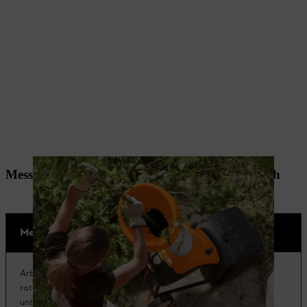
Messerhäcksler und Walzenhäcksler im Vergleich
Messerhäcksler
Walzenhäcksler
Arbeitet mit schnell
rotierenden und
unterschiedlichen Klingen, je