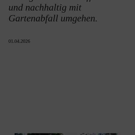
Gartenhäcksler für jeden Anspruch
und nachhaltig mit
Gartenabfall umgehen.
Mit Häckselgut Nachhaltigkeit schaffen
01.04.2026