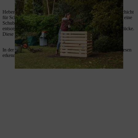
Wasser sollte aus Ihrem Komposter ungehindert ablaufen können.
Heben Sie nun das alte Kompostmaterial mit einer Schaufel Schicht
für Schicht ab und schütten Sie es durch ein Durchwurfsieb in eine
Schubkarre. Wiederholen Sie diesen Vorgang mehrfach und
entsorgen Sie alle zurückbleibenden Steine, Äste und Wurzelstücke.
Diese sollten nicht auf Ihre Beete gelangen.
In der Schubkarre sollte sich nun frischer Humus befinden. Diesen
erkennen Sie daran, dass er zerfällt und feinkrümelig ist.