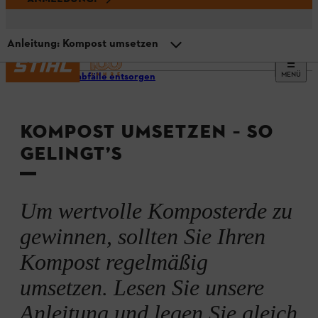
Anleitung: Kompost umsetzen
MENÜ
Gartenabfälle entsorgen
Definition: Was ist Kompost?
KOMPOST UMSETZEN – SO
Warum Kompost umsetzen?
GELINGT’S
Wann und wie oft?
Um wertvolle Komposterde zu
Material und Werkzeug
gewinnen, sollten Sie Ihren
Kompost regelmäßig
Anleitung: Kompost umsetzen
umsetzen. Lesen Sie unsere
Anleitung und legen Sie gleich