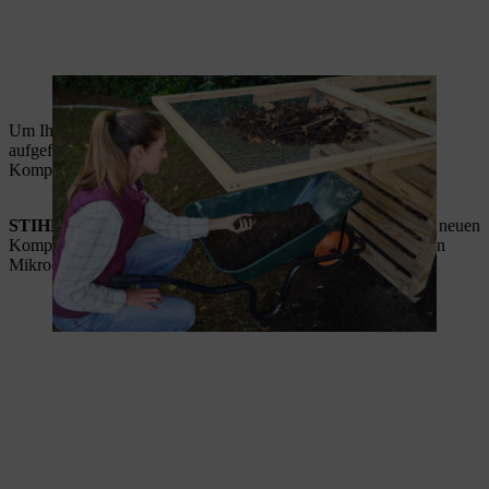
Frischer Humus hat eine feinkrümelige Konsistenz.
Um Ihren Kompost umzusetzen, schütten Sie den vom Sieb
aufgefangenen, noch nicht reifen Kompost auf Ihren neuen
Komposthaufen.
STIHL Tipp:
Schichten Sie einige Schaufeln Humus auf den neuen
Komposthaufen. So versorgen Sie den Kompost mit wertvollen
Mikroorganismen und beschleunigen die Zersetzung.