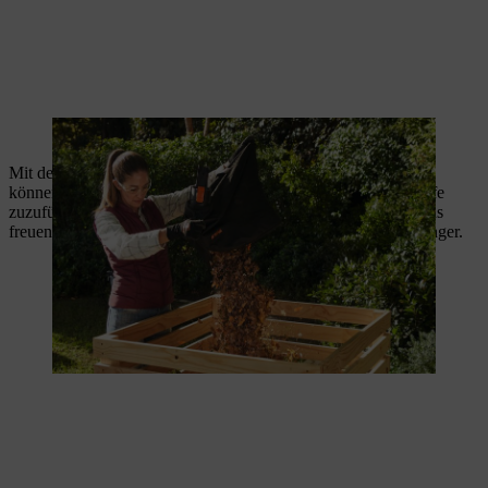
Der umgesetzte Kompost wird mit Laub abgedeckt.
Mit der feingesiebten, reifen Komposterde in der Schubkarre
können Sie Ihren
Garten düngen
, um ihm wertvolle Nährstoffe
zuzuführen und zur
Bodenverbesserung
beizutragen. Übrigens
freuen sich auch eingetopfte Pflanzen über etwas Kompostdünger.