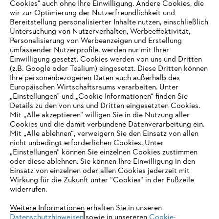
Cookies" auch ohne Ihre Einwilligung. Andere Cookies, die
wir zur Optimierung der Nutzerfreundlichkeit und
Bereitstellung personalisierter Inhalte nutzen, einschließlich
Untersuchung von Nutzerverhalten, Werbeeffektivität,
Personalisierung von Werbeanzeigen und Erstellung
umfassender Nutzerprofile, werden nur mit Ihrer
Einwilligung gesetzt. Cookies werden von uns und Dritten
(z.B. Google oder Tealium) eingesetzt. Diese Dritten können
Ihre personenbezogenen Daten auch außerhalb des
Europäischen Wirtschaftsraums verarbeiten. Unter
Unternehmen
„Einstellungen" und „Cookie Informationen“ finden Sie
Details zu den von uns und Dritten eingesetzten Cookies.
Mit „Alle akzeptieren“ willigen Sie in die Nutzung aller
Cookies und die damit verbundene Datenverarbeitung ein.
Online Shop
Mit „Alle ablehnen“, verweigern Sie den Einsatz von allen
nicht unbedingt erforderlichen Cookies. Unter
IHR BROWSER WIRD NICHT
„Einstellungen“ können Sie einzelnen Cookies zustimmen
oder diese ablehnen. Sie können Ihre Einwilligung in den
UNTERSTÜTZT
Einsatz von einzelnen oder allen Cookies jederzeit mit
Service
Wirkung für die Zukunft unter “Cookies“ in der Fußzeile
widerrufen.
Sie nutzen einen Browser, den wir noch nicht unterstützen. Für
eine optimale Nutzung unserer Seite empfehlen wir Ihnen, zu
Weitere Informationen erhalten Sie in unseren
Datenschutzhinweisen
einem der folgenden Browser zu wechseln:
sowie in unsereren
Cookie-