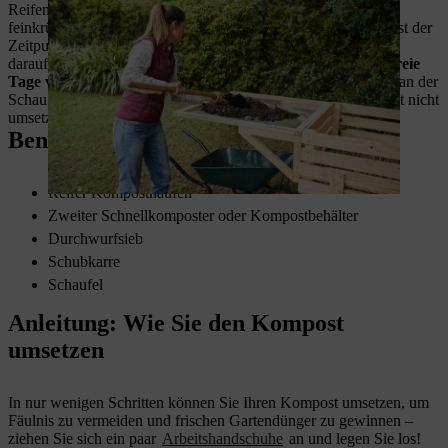
Reifen Kompost erkennen Sie daran, dass er dunkelbraun und
feinkrümelig ist und an Waldboden erinnert – spätestens jetzt ist der
Zeitpunkt gekommen, um zur Schaufel zu greifen. Achten Sie
darauf, dass
dem Umschichten des Komposts einige regenfreie
Tage vorausgehen
, damit der Kompost nicht verklumpt oder an der
Schaufel haften bleibt. Auch bei Frost sollten Sie den Kompost nicht
umsetzen.
Benötigtes Material und Werkzeug
Reifer Komposthaufen
Zweiter Schnellkomposter oder Kompostbehälter
Durchwurfsieb
Schubkarre
Schaufel
Anleitung: Wie Sie den Kompost
umsetzen
In nur wenigen Schritten können Sie Ihren Kompost umsetzen, um
Fäulnis zu vermeiden und frischen Gartendünger zu gewinnen –
ziehen Sie sich ein paar
Arbeitshandschuhe
an und legen Sie los!