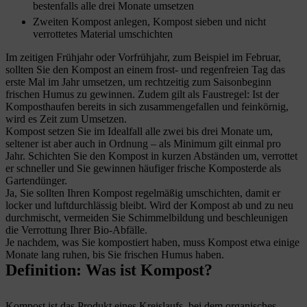
bestenfalls alle drei Monate umsetzen
Zweiten Kompost anlegen, Kompost sieben und nicht
verrottetes Material umschichten
Im zeitigen Frühjahr oder Vorfrühjahr, zum Beispiel im Februar,
sollten Sie den Kompost an einem frost- und regenfreien Tag das
erste Mal im Jahr umsetzen, um rechtzeitig zum Saisonbeginn
frischen Humus zu gewinnen. Zudem gilt als Faustregel: Ist der
Komposthaufen bereits in sich zusammengefallen und feinkörnig,
wird es Zeit zum Umsetzen.
Kompost setzen Sie im Idealfall alle zwei bis drei Monate um,
seltener ist aber auch in Ordnung – als Minimum gilt einmal pro
Jahr. Schichten Sie den Kompost in kurzen Abständen um, verrottet
er schneller und Sie gewinnen häufiger frische Komposterde als
Gartendünger.
Ja, Sie sollten Ihren Kompost regelmäßig umschichten, damit er
locker und luftdurchlässig bleibt. Wird der Kompost ab und zu neu
durchmischt, vermeiden Sie Schimmelbildung und beschleunigen
die Verrottung Ihrer Bio-Abfälle.
Je nachdem, was Sie kompostiert haben, muss Kompost etwa einige
Monate lang ruhen, bis Sie frischen Humus haben.
Definition: Was ist Kompost?
Kompost ist das Produkt eines Kreislaufs, bei dem organisches