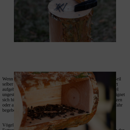
Wenn Sie die neue Futterquelle mit einem wetterbeständigen Seil
selber bauen, kann die neue Futterstation für Vögel überall dort
aufgehängt werden, wo Sie sie einfach erreichen und die Vögel
ungestört Futter finden. Ein stabiler und hoch hängender Ast eignet
sich hierfür gut. Eine Vogelfutterstation soll außerdem vor Katzen
oder anderen Tieren sicher sein, da die Vögel sich sonst in Gefahr
begeben.
Vögel benötigen besonders im Winter Unterstützung bei ihrer