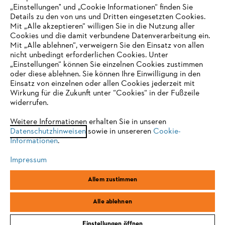
Unternehmen
„Einstellungen" und „Cookie Informationen“ finden Sie
Details zu den von uns und Dritten eingesetzten Cookies.
Mit „Alle akzeptieren“ willigen Sie in die Nutzung aller
Cookies und die damit verbundene Datenverarbeitung ein.
Online Shop
Mit „Alle ablehnen“, verweigern Sie den Einsatz von allen
nicht unbedingt erforderlichen Cookies. Unter
IHR BROWSER WIRD NICHT
„Einstellungen“ können Sie einzelnen Cookies zustimmen
oder diese ablehnen. Sie können Ihre Einwilligung in den
UNTERSTÜTZT
Einsatz von einzelnen oder allen Cookies jederzeit mit
Service
Wirkung für die Zukunft unter “Cookies“ in der Fußzeile
widerrufen.
Sie nutzen einen Browser, den wir noch nicht unterstützen. Für
eine optimale Nutzung unserer Seite empfehlen wir Ihnen, zu
Weitere Informationen erhalten Sie in unseren
Datenschutzhinweisen
einem der folgenden Browser zu wechseln:
sowie in unsereren
Cookie-
Informationen
.
Allgemeine Geschäftsbedingungen
Datenschutz
Impressum
Impressum
Cookies
Rechtliche Informationen
Firefox
Chrome
Allem zustimmen
Safari
Edge
STIHL Vertriebszentrale AG & Co. KG, D-64807 Dieburg
Alle ablehnen
Einstellungen öffnen