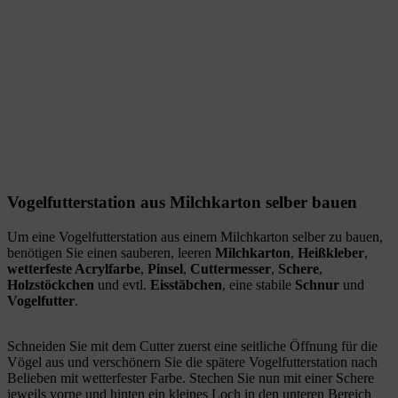
Vogelfutterstation aus Milchkarton selber bauen
Um eine Vogelfutterstation aus einem Milchkarton selber zu bauen,
benötigen Sie einen sauberen, leeren
Milchkarton
,
Heißkleber
,
wetterfeste Acrylfarbe
,
Pinsel
,
Cuttermesser
,
Schere
,
Holzstöckchen
und evtl.
Eisstäbchen
, eine stabile
Schnur
und
Vogelfutter
.
Schneiden Sie mit dem Cutter zuerst eine seitliche Öffnung für die
Vögel aus und verschönern Sie die spätere Vogelfutterstation nach
Belieben mit wetterfester Farbe. Stechen Sie nun mit einer Schere
jeweils vorne und hinten ein kleines Loch in den unteren Bereich