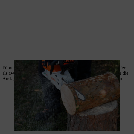
Führen Sie nun vorsichtig zwei Längsschnitte aus, die nicht tiefer
als zwei Drittel des Stammdurchmessers gehen. So bereiten Sie die
Auslagefläche für das Futter der Vogelfutterstation aus Holz vor.