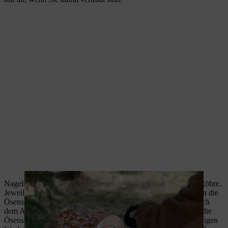
Nageln Sie nun die Seitenwände für die Futterstation auf die Röhre.
Jeweils zwei Nägel reichen für jede Seite aus. Drehen Sie dann die
Ösenschrauben so ein, dass sich der Boden der Futterröhre nach
dem Aufhängen in der Waagerechten befindet. Wo genau Sie die
Ösenschrauben eindrehen, hängt vom Schwerpunkt des jeweiligen