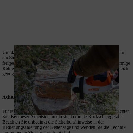
Um das innere Stück der Vogelfutterstation freizulegen, wird nun
ein Stechschnitt ausgeführt. Anschließend können Sie das
freigesägte innere Stück entnehmen. Das Ergebnis ist eine c-förmige
Röhre, die später als Auslage für das Vogelfutter dient und zugleich
genug Platz für die Vögel bietet.
Achtung: Vorsicht bei Stechschnitten
Führen Sie Stechschnitte langsam und vorsichtig aus. Bitte beachten
Sie: Bei dieser Arbeitstechnik besteht erhöhte Rückschlaggefahr.
Beachten Sie unbedingt die Sicherheitshinweise in der
Bedienungsanleitung der Kettensäge und wenden Sie die Technik
nur an, wenn Sie damit vertraut sind.