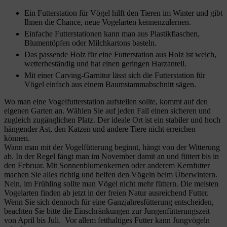
Ein Futterstation für Vögel hilft den Tieren im Winter und gibt
Ihnen die Chance, neue Vogelarten kennenzulernen.
Einfache Futterstationen kann man aus Plastikflaschen,
Blumentöpfen oder Milchkartons basteln.
Das passende Holz für eine Futterstation aus Holz ist weich,
wetterbeständig und hat einen geringen Harzanteil.
Mit einer Carving-Garnitur lässt sich die Futterstation für
Vögel einfach aus einem Baumstammabschnitt sägen.
Wo man eine Vogelfutterstation aufstellen sollte, kommt auf den
eigenen Garten an. Wählen Sie auf jeden Fall einen sicheren und
zugleich zugänglichen Platz. Der ideale Ort ist ein stabiler und hoch
hängender Ast, den Katzen und andere Tiere nicht erreichen
können.
Wann man mit der Vogelfütterung beginnt, hängt von der Witterung
ab. In der Regel fängt man im November damit an und füttert bis in
den Februar. Mit Sonnenblumenkernen oder anderem Kernfutter
machen Sie alles richtig und helfen den Vögeln beim Überwintern.
Nein, im Frühling sollte man Vögel nicht mehr füttern. Die meisten
Vogelarten finden ab jetzt in der freien Natur ausreichend Futter.
Wenn Sie sich dennoch für eine Ganzjahresfütterung entscheiden,
beachten Sie bitte die Einschränkungen zur Jungenfütterungszeit
von April bis Juli. Vor allem fetthaltiges Futter kann Jungvögeln