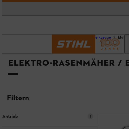
Startseite
Geräte & Werkzeuge
Elekt
ELEKTRO-RASENMÄHER / 
Filtern
Antrieb
1