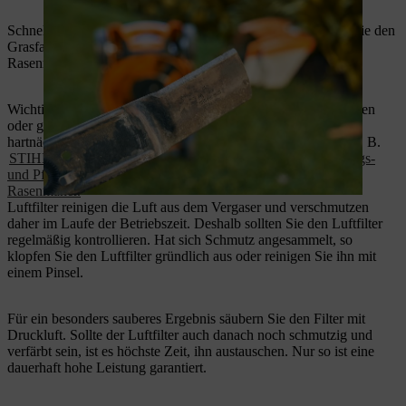
Schnell vergessen, hat jedoch eine große Wirkung: Nehmen Sie den
Grasfangkorb ab und waschen Sie ihn beim Reinigen des
Rasenmähers einfach mit einem Gartenschlauch aus.
Wichtig ist, dass sich Schmutz und Pflanzenreste nicht festsetzen
oder gar über den Winter verschimmeln oder eintrocknen. Bei
hartnäckigen Verschmutzungen hilft ein Spezialreiniger, wie z. B.
STIHL Multiclean
. Entdecken Sie außerdem unser
Reinigungs-
und Pflegemittelset für iMOW® Mähroboter und STIHL
Rasenmäher.
Luftfilter reinigen die Luft aus dem Vergaser und verschmutzen
daher im Laufe der Betriebszeit. Deshalb sollten Sie den Luftfilter
regelmäßig kontrollieren. Hat sich Schmutz angesammelt, so
klopfen Sie den Luftfilter gründlich aus oder reinigen Sie ihn mit
einem Pinsel.
Für ein besonders sauberes Ergebnis säubern Sie den Filter mit
Druckluft. Sollte der Luftfilter auch danach noch schmutzig und
verfärbt sein, ist es höchste Zeit, ihn austauschen. Nur so ist eine
dauerhaft hohe Leistung garantiert.