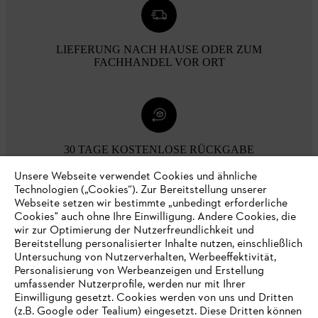
LIEFERUNG NACH HAUSE ODER ZUM
FACHHANDEL VOR ORT
30 TAGE KOSTENLOSE RÜCKGABE
Unsere Webseite verwendet Cookies und ähnliche
Technologien („Cookies“). Zur Bereitstellung unserer
Zahlungsmöglichkeiten
Webseite setzen wir bestimmte „unbedingt erforderliche
Cookies" auch ohne Ihre Einwilligung. Andere Cookies, die
wir zur Optimierung der Nutzerfreundlichkeit und
Bereitstellung personalisierter Inhalte nutzen, einschließlich
Untersuchung von Nutzerverhalten, Werbeeffektivität,
Personalisierung von Werbeanzeigen und Erstellung
umfassender Nutzerprofile, werden nur mit Ihrer
Einwilligung gesetzt. Cookies werden von uns und Dritten
(z.B. Google oder Tealium) eingesetzt. Diese Dritten können