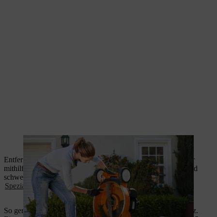
Mithilfe eines Spatels wird grober Schmutz entfernt.
Entfernen Sie vorsichtig alle Verschmutzungen am Mähmesser
mithilfe eines Holzspatels oder des Handfegers. Bei Bedarf und
schwer zu lösendem Schmutz können Sie auch einen
Spezialreiniger
verwenden.
So gereinigt ist der Rasenmäher bereit für den nächsten Einsatz.