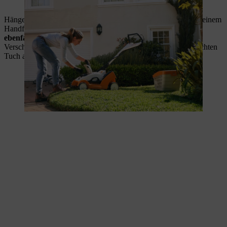
Um den Rasenmäher zu reinigen, wird der Deckel geöffnet.
Hängen Sie den Grasfangkorb aus und bürsten Sie diesen mit einem
Handfeger aus.
Das Gehäuse des Rasenmähers können Sie
ebenfalls grob mit dem Feger reinigen.
Bei größeren
Verschmutzungen können Sie den Rasenmäher mit einem feuchten
Tuch abwischen.