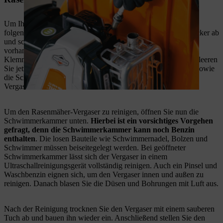
Um Ihren Rasenmäher-Vergaser zu reinigen, gehen Sie
folgendermaßen vor: Ziehen Sie zunächst den Zündkerzenstecker ab
und schließen Sie den Benzinhahn. Falls kein Benzinhahn
vorhanden ist, verschließen Sie den Benzinschlauch mit einer
Klemme oder entfernen Sie den
Kraftstoff
aus dem Tank. Entleeren
Sie jetzt den restlichen Kraftstoff aus dem Kraftstoffschlauch sowie
die Schwimmerkammer des Vergasers. Jetzt können Sie den
Vergaser abbauen.
Um den Rasenmäher-Vergaser zu reinigen, öffnen Sie nun die
Schwimmerkammer unten.
Hierbei ist ein vorsichtiges Vorgehen
gefragt, denn die Schwimmerkammer kann noch Benzin
enthalten
. Die losen Bauteile wie Schwimmernadel, Bolzen und
Schwimmer müssen beiseitegelegt werden. Bei geöffneter
Schwimmerkammer lässt sich der Vergaser in einem
Ultraschallreinigungsgerät vollständig reinigen. Auch ein Pinsel und
Waschbenzin eignen sich, um den Vergaser innen und außen zu
reinigen. Danach blasen Sie die Düsen und Bohrungen mit Luft aus.
Nach der Reinigung trocknen Sie den Vergaser mit einem sauberen
Tuch ab und bauen ihn wieder ein. Anschließend stellen Sie den