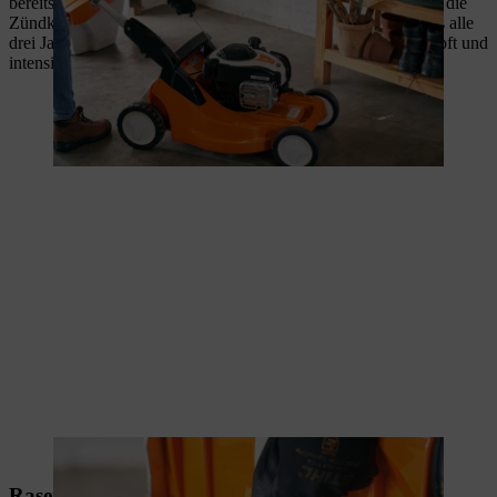
bereits vorher Probleme beim Starten? Dann ist es an der Zeit, die
Zündkerze durch eine neue zu ersetzen. In der Regel muss das alle
drei Jahre passieren. Aber auch hier kommt es darauf an, wie oft und
intensiv Sie den
Rasenmäher
einsetzen.
Bei Verschleiß wird die Zündkerze ersetzt.
Rasenmäher-Vergaser reinigen