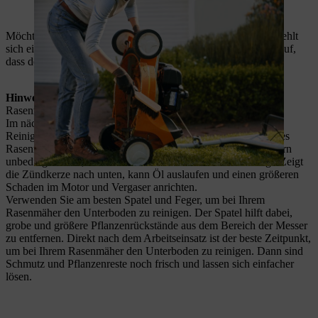
Ein Handfeger eignet sich, um den Rasenmäher zu reinigen.
Möchten Sie Ihren Rasenmäher mit Wasser reinigen, so empfiehlt
sich eine Säuberung mit dem Gartenschlauch. Achten Sie darauf,
dass der Druck nur niedrig eingestellt ist.
Hinweis
: Ein Hochdruckreiniger eignet sich nicht, um den
Rasenmäher zu reinigen.
Im nächsten Schritt bringen Sie den Rasenmäher in die
Reinigungsposition. Diese ist in der
Bedienungsanleitung
Ihres
Rasenmähers beschrieben. Achten Sie bei Benzin-Rasenmähern
unbedingt darauf, dass die Zündkerze dabei nach oben zeigt. Zeigt
die Zündkerze nach unten, kann Öl auslaufen und einen größeren
Schaden im Motor und Vergaser anrichten.
Verwenden Sie am besten Spatel und Feger, um bei Ihrem
Rasenmäher den Unterboden zu reinigen. Der Spatel hilft dabei,
grobe und größere Pflanzenrückstände aus dem Bereich der Messer
zu entfernen. Direkt nach dem Arbeitseinsatz ist der beste Zeitpunkt,
um bei Ihrem Rasenmäher den Unterboden zu reinigen. Dann sind
Schmutz und Pflanzenreste noch frisch und lassen sich einfacher
lösen.