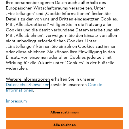
Ihre personenbezogenen Daten auch außerhalb des
Europäischen Wirtschaftsraums verarbeiten. Unter
Unternehmen
„Einstellungen" und „Cookie Informationen“ finden Sie
Details zu den von uns und Dritten eingesetzten Cookies.
Mit „Alle akzeptieren“ willigen Sie in die Nutzung aller
Cookies und die damit verbundene Datenverarbeitung ein.
Online Shop
Mit „Alle ablehnen“, verweigern Sie den Einsatz von allen
nicht unbedingt erforderlichen Cookies. Unter
IHR BROWSER WIRD NICHT
„Einstellungen“ können Sie einzelnen Cookies zustimmen
oder diese ablehnen. Sie können Ihre Einwilligung in den
UNTERSTÜTZT
Einsatz von einzelnen oder allen Cookies jederzeit mit
Service
Wirkung für die Zukunft unter “Cookies“ in der Fußzeile
widerrufen.
Sie nutzen einen Browser, den wir noch nicht unterstützen. Für
eine optimale Nutzung unserer Seite empfehlen wir Ihnen, zu
Weitere Informationen erhalten Sie in unseren
Datenschutzhinweisen
einem der folgenden Browser zu wechseln:
sowie in unsereren
Cookie-
Informationen
.
Allgemeine Geschäftsbedingungen
Datenschutz
Impressum
Impressum
Cookies
Rechtliche Informationen
Firefox
Chrome
Allem zustimmen
Safari
Edge
STIHL Vertriebszentrale AG & Co. KG, D-64807 Dieburg
Alle ablehnen