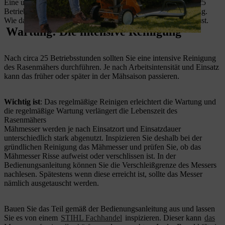
Eine umfangreiche Reinigung und Pflege sind dagegen nach 25
Betriebsstunden und/oder vor der Wintereinlagerung notwendig.
Wie das funktioniert, haben wir im Folgenden zusammengefasst.
Wartung: Die intensive Reinigung
Nach circa 25 Betriebsstunden sollten Sie eine intensive Reinigung
des Rasenmähers durchführen. Je nach Arbeitsintensität und Einsatz
kann das früher oder später in der Mähsaison passieren.
Wichtig
ist
: Das regelmäßige Reinigen erleichtert die Wartung und
die regelmäßige Wartung verlängert die Lebenszeit des
Rasenmähers
Mähmesser werden je nach Einsatzort und Einsatzdauer
unterschiedlich stark abgenutzt. Inspizieren Sie deshalb bei der
gründlichen Reinigung das Mähmesser und prüfen Sie, ob das
Mähmesser Risse aufweist oder verschlissen ist. In der
Bedienungsanleitung können Sie die Verschleißgrenze des Messers
nachlesen. Spätestens wenn diese erreicht ist, sollte das Messer
nämlich ausgetauscht werden.
Bauen Sie das Teil gemäß der Bedienungsanleitung aus und lassen
Sie es von einem
STIHL Fachhandel
inspizieren. Dieser kann
das