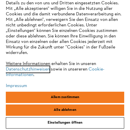
Details zu den von uns und Dritten eingesetzten Cookies.
Mit „Alle akzeptieren“ willigen Sie in die Nutzung aller
Cookies und die damit verbundene Datenverarbeitung ein.
Mit „Alle ablehnen“, verweigern Sie den Einsatz von allen
nicht unbedingt erforderlichen Cookies. Unter
IHR BROWSER WIRD NICHT
„Einstellungen“ können Sie einzelnen Cookies zustimmen
oder diese ablehnen. Sie können Ihre Einwilligung in den
UNTERSTÜTZT
Einsatz von einzelnen oder allen Cookies jederzeit mit
Kettensägen / Motorsägen
Wirkung für die Zukunft unter “Cookies“ in der Fußzeile
widerrufen.
Sie nutzen einen Browser, den wir noch nicht unterstützen. Für
eine optimale Nutzung unserer Seite empfehlen wir Ihnen, zu
Weitere Informationen erhalten Sie in unseren
Datenschutzhinweisen
einem der folgenden Browser zu wechseln:
sowie in unsereren
Cookie-
Bleib auf dem Laufenden mit dem STIHL
Informationen
.
Newsletter
Impressum
Firefox
Chrome
E-Mail-Adresse
Allem zustimmen
Safari
Edge
Alle ablehnen
Jetzt 10 € Gutschein sichern
Einstellungen öffnen