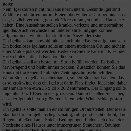
stören.
Nein, Igel sollten nicht im Haus überwintern. Gesunde Igel sind
Wildtiere und dürfen nur im Freien überwintern. Darüber hinaus ist
es gesetzlich verboten, gesunde Tiere zu fangen und als Haustier zu
halten. Eine Ausnahme stellen kranke, verletzte und unterernährte
Igel dar. Auch verwaiste und unterernährte Jungigel können
aufgenommen werden, bis sie fit zum Auswildern sind.
Ein Igelhaus kann sowohl mit als auch ohne Boden aufgebaut sein.
Ein bodenloses Igelhaus sollte an einem trockenen Ort und nicht in
einer Mulde platziert werden. Bedecken Sie die Erde mit Kies oder
Holzschnitzel, die als Isolation dienen.
Ein Igelhaus soll am besten mit Stroh befüllt werden. Es isoliert
hervorragend und bleibt immer trocken. Zusätzlich können Sie das
Haus mit trockenem Laub oder Zeitungsschnipseln befüllen.
Wenn Sie ein Igelhaus selber bauen, sollten Sie darauf achten, dass
es so groß wird, dass ein Igel gut darin Platz findet. Ideal sind daher
Innenmaße von etwa 35 x 28 x 20 Zentimetern. Der Eingang sollte
ungefähr 10 x 10 Zentimeter groß sein. Dadurch stellen Sie sicher,
dass der Igel nicht von größeren Tieren beim Winterschlaf gestört
wird.
Ein Igelhaus sollte man an einem ruhigen Ort aufstellen. Der ideale
Standort für ein Igelhaus liegt schattig, ruhig und leicht erhöht, damit
Regen abfließen kann. Solche Bedingungen finden sich oft an der
Nordseite eines Hauses unter immergrünen Sträuchern, Bäumen
oder einem Vordach. Richten Sie den Eingang auf die