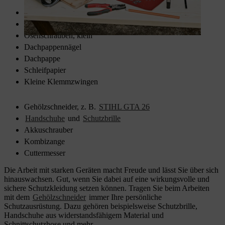
1 Stück 50 x 40 x 2 cm
2 Holzleisten 39 x 2 x 2 cm
Holzschrauben 3 x 30 mm
Ösenschrauben, klein
Dachpappennägel
Dachpappe
Schleifpapier
Kleine Klemmzwingen
Gehölzschneider, z. B.
STIHL GTA 26
Handschuhe
und
Schutzbrille
Akkuschrauber
Kombizange
Cuttermesser
Die Arbeit mit starken Geräten macht Freude und lässt Sie über sich
hinauswachsen. Gut, wenn Sie dabei auf eine wirkungsvolle und
sichere Schutzkleidung setzen können. Tragen Sie beim Arbeiten
mit dem
Gehölzschneider
immer Ihre persönliche
Schutzausrüstung. Dazu gehören beispielsweise Schutzbrille,
Handschuhe aus widerstandsfähigem Material und
Schnittschutzhose und mehr.