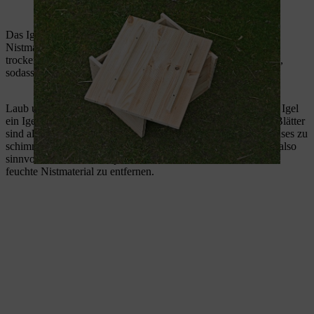
Eine Deckelplatte bildet die Grundlage für das Dach des Igelhauses.
Das Igelhaus befüllen Sie am besten mit Stroh. Es ist ein gutes
Nistmaterial, isoliert hervorragend und bleibt auch bei Regen
trocken. Befüllen Sie die Schlafkammer mit ausreichend Stroh,
sodass Ihr Gast sich darin gemütlich einwickeln kann.
Laub und Heu sind ebenfalls geeignetes Füllmaterial, mit dem Igel
ein Igelhaus gern einrichten. Die von draußen mitgebrachten Blätter
sind allerdings oft feucht und beginnen im Inneren des Igelhauses zu
schimmeln. Bevor das Tier seinen Winterschlaf beginnt, ist es also
sinnvoll, den Unterschlupf zu kontrollieren und eventuell das
feuchte Nistmaterial zu entfernen.