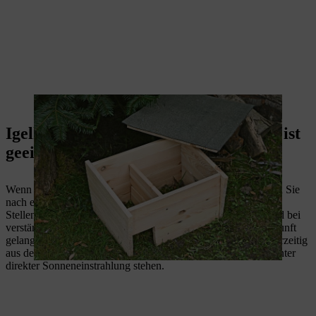
Eine Deckelplatte schützt das Igelhaus vor Regen.
Igelhaus aufstellen: Welcher Standort ist
geeignet?
Wenn Sie damit fertig sind, Ihr Igelhäuschen zu bauen, suchen Sie
nach einem geeigneten Platz, an dem Sie es aufstellen können.
Stellen Sie das Igelhaus am besten auf eine Erhöhung. So wird bei
verstärktem Regen oder Schneefall kein Wasser in die Unterkunft
gelangen. Damit das Tier sich ausreichend erholt und nicht vorzeitig
aus dem Winterschlaf erwacht, sollte der Unterschlupf nicht unter
direkter Sonneneinstrahlung stehen.