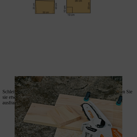
Den Eingang für Ihr Igelhaus sägen Sie aus einem Holzbrett.
Schleifen Sie die Sägekanten mit Schleifpapier glatt und runden Sie
sie etwas ab. So werden die Kanten am Igelhaus später nicht
ausfransen und stellen keine Gefahr für die Tiere dar.