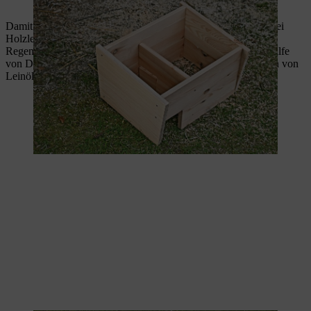
Das Igelhaus nimmt zunehmend Gestalt an.
Damit das Dach des Igelhotels nicht verrutscht, nageln Sie zwei
Holzleisten, wie abgebildet, an die Deckelplatte an. Zum
Regenschutz befestigen Sie die wasserdichte Dachpappe mithilfe
von Dachpappennägeln auf dem Deckel. Durch das Auftragen von
Leinöl wird das Igelhaus noch besser vor Witterung geschützt.