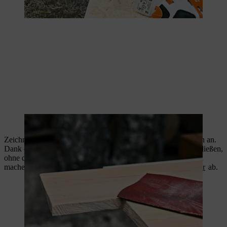
Dank Schleifpapier werden alle Ecken und Kanten glatt.
Zeichnen Sie die Schrägung an den zukünftigen Seitenwänden an.
Dank dieser Schrägung kann das Regenwasser vom Dach abfließen,
ohne dabei die Wände des Igelhauses zu berühren und nass zu
machen. Sägen Sie die Schrägungen mit dem
Gehölzschneider
ab.