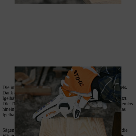
Die angeschrägte Seitenwand lässt Regenwasser ungehindert
ablaufen.
Die innere Hängetür führt zum eigentlichen Schlafplatz des Igels.
Dank des verwinkelten Eingangs ist das schlafende Tier im
Igelhäuschen vor Kälte, Wind und natürlichen Feinden geschützt.
Die Tür des Igelhauses schreckt sie ab, während der Igel problemlos
hinein- und wieder herauskrabbelt. Eine solche Hängetür für das
Igelhaus selber zu bauen ist ganz einfach.
Sägen Sie dafür den Durchgang in der Innenwand aus. Damit die
Hängetür frei schwingen kann, kürzen Sie diese so ein, dass die