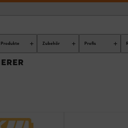
üfter / Vertikutierer
Produkte
Zubehör
Profis
IERER