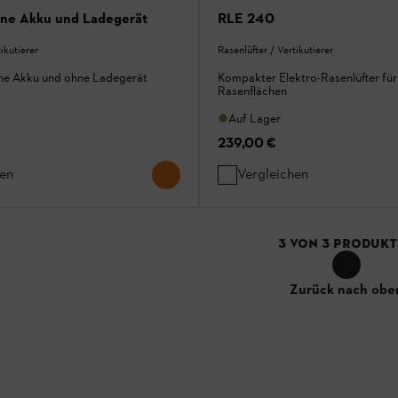
ne Akku und Ladegerät
RLE 240
ikutierer
Rasenlüfter / Vertikutierer
hne Akku und ohne Ladegerät
Kompakter Elektro-Rasenlüfter für
Rasenflächen
Auf Lager
239,00 €
hen
Vergleichen
3
VON
3
PRODUKT
Zurück nach obe