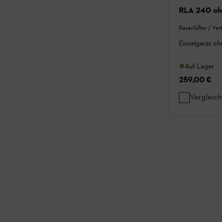
RLA 240 oh
Rasenlüfter / Vert
Einzelgerät o
Auf Lager
259,00 €
Vergleic