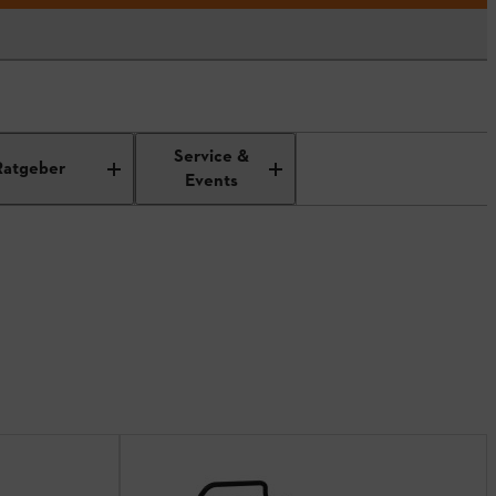
Service &
Ratgeber
Events