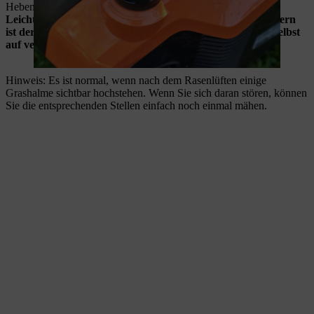
Heben Sie beim Wenden das Gerät leicht an –
dank
Leichtlaufrädern und einer Arbeitsbreite von 34 Zentimetern
ist der STIHL RLA 240 besonders wendig und lässt sich selbst
auf verwinkelten Flächen gut manövrieren.
Hinweis: Es ist normal, wenn nach dem Rasenlüften einige
Grashalme sichtbar hochstehen. Wenn Sie sich daran stören, können
Sie die entsprechenden Stellen einfach noch einmal mähen.