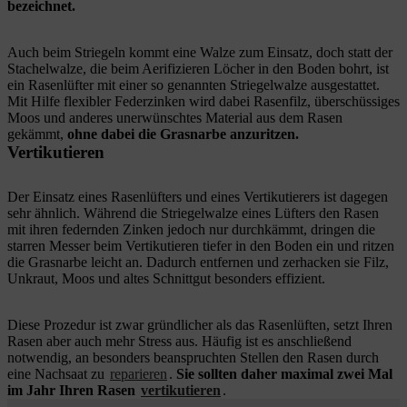
bezeichnet.
Auch beim Striegeln kommt eine Walze zum Einsatz, doch statt der
Stachelwalze, die beim Aerifizieren Löcher in den Boden bohrt, ist
ein Rasenlüfter mit einer so genannten Striegelwalze ausgestattet.
Mit Hilfe flexibler Federzinken wird dabei Rasenfilz, überschüssiges
Moos und anderes unerwünschtes Material aus dem Rasen
gekämmt,
ohne dabei die Grasnarbe anzuritzen.
Vertikutieren
Der Einsatz eines Rasenlüfters und eines Vertikutierers ist dagegen
sehr ähnlich. Während die Striegelwalze eines Lüfters den Rasen
mit ihren federnden Zinken jedoch nur durchkämmt, dringen die
starren Messer beim Vertikutieren tiefer in den Boden ein und ritzen
die Grasnarbe leicht an. Dadurch entfernen und zerhacken sie Filz,
Unkraut, Moos und altes Schnittgut besonders effizient.
Diese Prozedur ist zwar gründlicher als das Rasenlüften, setzt Ihren
Rasen aber auch mehr Stress aus. Häufig ist es anschließend
notwendig, an besonders beanspruchten Stellen den Rasen durch
eine Nachsaat zu
reparieren
.
Sie sollten daher maximal zwei Mal
im Jahr Ihren Rasen
vertikutieren
.