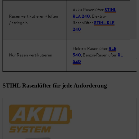
Akku-Rasenlüfter
STIHL
Rasen vertikutieren + lüften
RLA 240
, Elektro-
K
/ striegeln
Rasenlüfter
STIHL RLE
240
Elektro-Rasenlüfter
RLE
M
Nur Rasen vertikutieren
540
, Benzin-Rasenlüfter
RL
g
540
STIHL Rasenlüfter für jede Anforderung