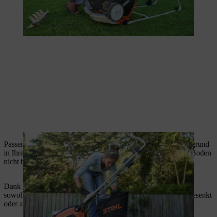
Passen Sie nun die Arbeitstiefe des Rasenlüfters an den Untergrund
in Ihrem Garten an – die Federzinken des Lüfters sollten den Boden
nicht berühren, sondern nur zwischen den Halmen kämmen.
Dank ergonomisch geformtem Drehgriff am Gehäuse können
sowohl Vertikutiereinheit als auch Striegelwalze stufenlos abgesenkt
oder angehoben werden.