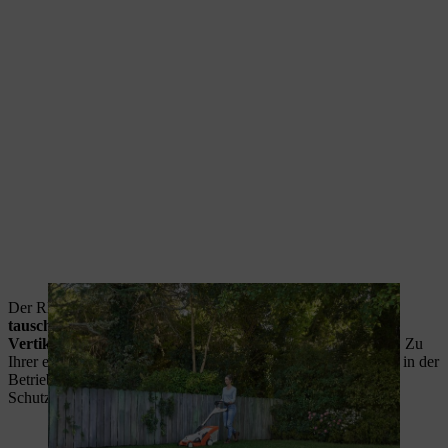
Der RLA 240 ist ein Kombigerät. Um den Rasen zu lüften,
tauschen Sie mit wenigen Handgriffen die eingebaute
Vertikutiereinheit durch die mitgelieferte Lüfterwalze aus
. Zu
Ihrer eigenen Sicherheit berücksichtigen Sie die Anweisungen in der
Betriebsanleitung und achten dabei bitte auf die richtige
Schutzkleidung wie Schutzhandschuhe und Schutzbrille.