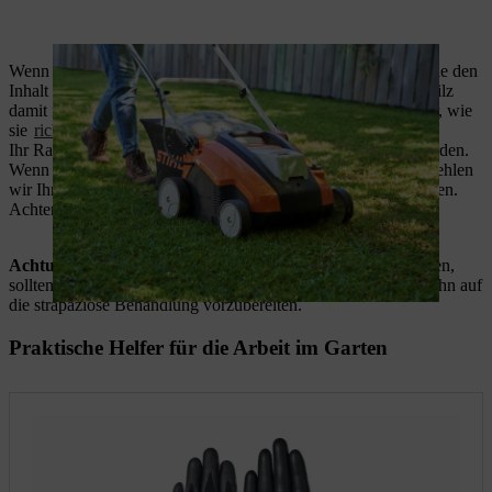
Wenn Sie fertig sind oder der Grasfangkorb voll ist, können Sie den
Inhalt auf Ihrem Kompost entleeren und den ausgekämmten Filz
damit nachhaltig verwerten. Erfahren Sie in unserem Ratgeber, wie
sie
richtig kompostieren.
Ihr Rasen muss nach dem Lüften nicht zwingend gedüngt werden.
Wenn es ohnehin Zeit ist, Ihren
Rasen zu düngen
, dann empfehlen
wir Ihnen jedoch, die Düngung nach dem Lüften durchzuführen.
Achten Sie im Anschluss an eine ausreichende Bewässerung.
Achtung
: Wenn Sie Ihren
Rasen vertikutieren,
anstatt zu lüften,
sollten Sie den Rasen etwa zwei Wochen vorher düngen, um ihn auf
die strapaziöse Behandlung vorzubereiten.
Praktische Helfer für die Arbeit im Garten