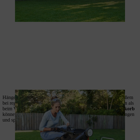
Hängen Sie nun den Fangkorb hinten an dem Gerät ein. Vor allem
bei regelmäßiger Anwendung fällt deutlich weniger Material an als
beim Vertikutieren.
Dank dem 50 Liter fassenden Grasfangkorb
können Sie mit dem STIHL RLA 240 die Reste bequem auffangen
und sparen sich das Aufharken nach der Arbeit.