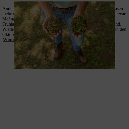
Anders als beim Vertikutieren, können und sollten Sie Ihren Rasen
mehrmals im Jahr lüften. Der beste Zeitpunkt ist
ab Mai
, wenn erste
Maßnahmen der
Rasenpflege im Frühjahr
wie die
Frühjahrsdüngung und der erste Rasenschnitt abgeschlossen sind.
Wiederholen Sie die Prozedur
alle vier bis sechs Wochen
bis in den
Oktober hinein, bevor Sie dann im Herbst Ihren Rasen auf die
Winterpause
vorbereiten.