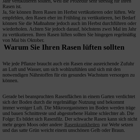
Jahr vertikutieren sollten, weil die Prozedur sehr stressig für Ihren
Rasen ist.
Ja, Sie können Ihren Rasen im Herbst vertikutieren oder lüften. Wir
empfehlen, den Rasen eher im Frühling zu vertikutieren, bei Bedarf
können Sie die Maßnahme jedoch auch im Herbst durchführen oder
wiederholen. Achten Sie jedoch darauf, höchstens zwei Mal im Jahr
zu vertikutieren. Ihren Rasen lüften sollten Sie hingegen regelmäßig
von Mai bis Oktober.
Warum Sie Ihren Rasen lüften sollten
Wie jede Pflanze braucht auch ein Rasen eine ausreichende Zufuhr
an Luft und Wasser, um sich wohlzufühlen und sich mit den
notwendigen Nährstoffen für ein gesundes Wachstum versorgen zu
können.
Gerade bei beanspruchten Rasenflächen in einem Garten verdichtet
sich der Boden durch die regelmäßige Nutzung und bekommt
immer weniger Luft. Die Mikroorganismen im Boden werden träge
und bauen Schnittreste und abgestorbene Halme schlechter ab. Die
Folge: Es bildet sich Rasenfilz. Der schwache Rasen kann sich nicht
mehr gegen Moos oder andere
Rasenkrankheiten
zur Wehr setzen
und das satte Grün weicht einem unschönen Gelb oder Braun.