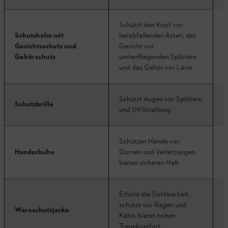
Schützt den Kopf vor
Schutzhelm mit
herabfallenden Ästen, das
D
Gesichtsschutz und
Gesicht vor
Gehörschutz
umherfliegenden Splittern
und das Gehör vor Lärm
L
Schützt Augen vor Splittern
Schutzbrille
z
und UV-Strahlung
Schützen Hände vor
D
Handschuhe
Dornen und Verletzungen,
bieten sicheren Halt
Erhöht die Sichtbarkeit,
A
schützt vor Regen und
Warnschutzjacke
e
Kälte, bietet hohen
K
Tragekomfort