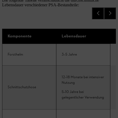
Die folgende Tabelle veranschaulicht die durchschnittliche
Lebensdauer verschiedener PSA-Bestandteile:
Komponente
Lebensdauer
H
U
Forsthelm
3–5 Jahre
v
12–18 Monate bei intensiver
Nutzung
R
Schnittschutzhose
p
5–10 Jahre bei
gelegentlicher Verwendung
S