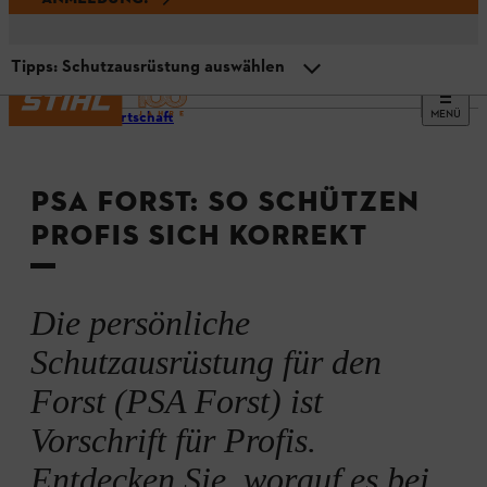
Tipps: Schutzausrüstung auswählen
MENÜ
Forstwirtschaft
Gesetzliche Vorschriften
PSA FORST: SO SCHÜTZEN
Komponenten einer PSA Forst
PROFIS SICH KORREKT
Checkliste: Professionelle Pflege
Die persönliche
PSA Forst ersetzen – wann?
Schutzausrüstung für den
Forst (PSA Forst) ist
Tipps: Schutzausrüstung auswählen
Vorschrift für Profis.
Entdecken Sie, worauf es bei