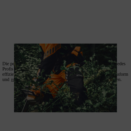
STIHL Schutzausrüstung im Einsatz, langlebig und zertifiziert durch
das KWF-Siegel
Die persönliche Schutzausrüstung ist der wichtigste Begleiter jedes
Profis im Forst. Sie erhöht die Sicherheit und ermöglicht
effizienteres Arbeiten im Bestand. Achten Sie auf Qualität, Passform
und
regelmäßige Pflege
, um optimalen Schutz zu gewährleisten.