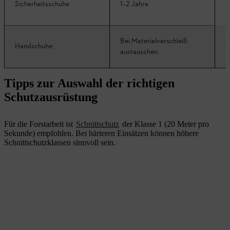
Sicherheitsschuhe
1–2 Jahre
r
A
Bei Materialverschleiß
Handschuhe
b
austauschen
Tipps zur Auswahl der richtigen
Schutzausrüstung
Für die Forstarbeit ist
Schnittschutz
der Klasse 1 (20 Meter pro
Sekunde) empfohlen. Bei härteren Einsätzen können höhere
Schnittschutzklassen sinnvoll sein.