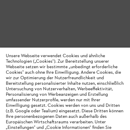
Unsere Webseite verwendet Cookies und ähnliche
Der STIHL Newsletter von Profis für
Technologien („Cookies“). Zur Bereitstellung unserer
Profis
Webseite setzen wir bestimmte „unbedingt erforderliche
Cookies" auch ohne Ihre Einwilligung. Andere Cookies, die
wir zur Optimierung der Nutzerfreundlichkeit und
In unserem STIHL Profi Newsletter erfahren Sie regelmäßig alles
Bereitstellung personalisierter Inhalte nutzen, einschließlich
über unsere leistungsstarken Produkte, Services und Veranstaltungen
Untersuchung von Nutzerverhalten, Werbeeffektivität,
für Profianwenderinnen und -anwender.
Personalisierung von Werbeanzeigen und Erstellung
umfassender Nutzerprofile, werden nur mit Ihrer
Zum Profi Newsletter anmelden
Einwilligung gesetzt. Cookies werden von uns und Dritten
(z.B. Google oder Tealium) eingesetzt. Diese Dritten können
Ihre personenbezogenen Daten auch außerhalb des
Akku-Berater für Profis
Europäischen Wirtschaftsraums verarbeiten. Unter
„Einstellungen" und „Cookie Informationen“ finden Sie