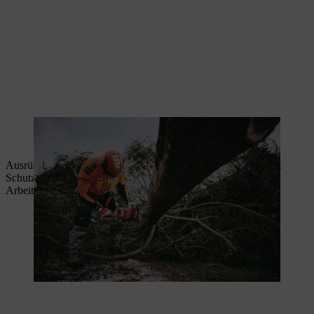
PSA Forst mit Schnittschutzklasse 1 für empfohlene Sicherheit bei
Forstarbeiten
Ausrüstung wie die
STIHL ADVANCE FlexTEC
kombiniert
Schutz mit maximaler Bewegungsfreiheit – ideal für lange
Arbeitstage.