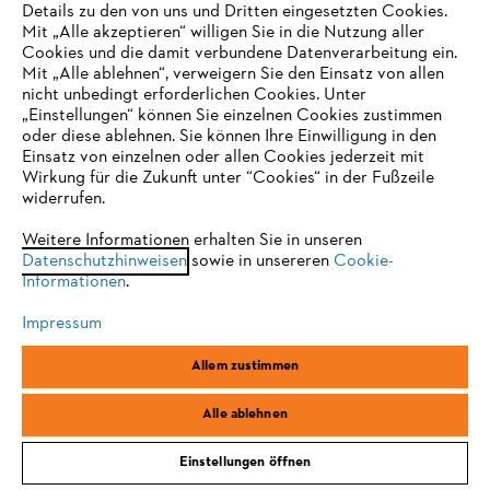
Finden Sie heraus, welche Akku-Geräte und Ladelösungen zu Ihren
Details zu den von uns und Dritten eingesetzten Cookies.
Aufgaben und Ihrem Unternehmen passen. Lassen Sie sich jetzt
Mit „Alle akzeptieren“ willigen Sie in die Nutzung aller
vom STIHL Online-Berater optimal durch unsere Lösungen führen.
Cookies und die damit verbundene Datenverarbeitung ein.
Mit „Alle ablehnen“, verweigern Sie den Einsatz von allen
Online-Produktberater starten
nicht unbedingt erforderlichen Cookies. Unter
IHR BROWSER WIRD NICHT
„Einstellungen“ können Sie einzelnen Cookies zustimmen
oder diese ablehnen. Sie können Ihre Einwilligung in den
UNTERSTÜTZT
Einsatz von einzelnen oder allen Cookies jederzeit mit
Wirkung für die Zukunft unter “Cookies“ in der Fußzeile
widerrufen.
Sie nutzen einen Browser, den wir noch nicht unterstützen. Für
eine optimale Nutzung unserer Seite empfehlen wir Ihnen, zu
Weitere Informationen erhalten Sie in unseren
Datenschutzhinweisen
einem der folgenden Browser zu wechseln:
sowie in unsereren
Cookie-
Informationen
.
Impressum
Firefox
Chrome
Allem zustimmen
Safari
Edge
Alle ablehnen
Mehr aus der Arbeitssicherheit
Einstellungen öffnen