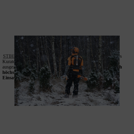
Wettertaugliche Schutzkleidung sorgt für sicheren Einsatz bei jedem
Wetter
STIHL Schutzausrüstung
ist unter anderem mit dem Siegel des
Kuratoriums für Waldarbeit und Forsttechnik e.V. (KWF)
ausgezeichnet. Das bedeutet,
die Komponenten wurden nach
höchsten Standards geprüft, sind für den professionellen
Einsatz geeignet und besonders langlebig.