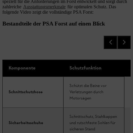
speziell für die Anforderungen im Forst entwickelt und sorgt durch
zahlreiche
Ausstattungsmerkmale
für optimalen Schutz. Das
folgende Video zeigt die vollständige PSA Forst:
Bestandteile der PSA Forst auf einen Blick
Komponente
Schutzfunktion
A
Schützt die Beine vor
D
Schnittschutzhose
Verletzungen durch
Motorsägen
D
Schnittschutz, Stahlkappen
S
Sicherheitsschuhe
und rutschfeste Sohlen für
Z
sicheren Stand