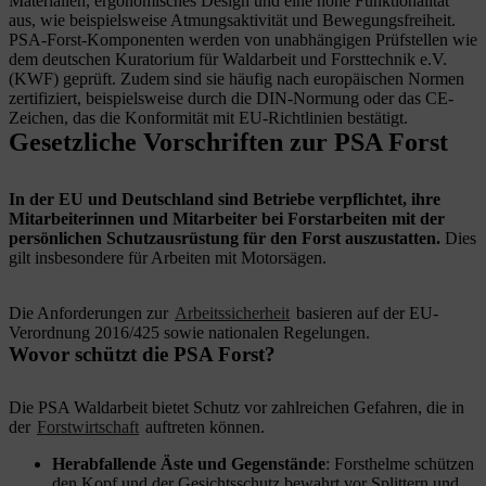
Materialien, ergonomisches Design und eine hohe Funktionalität
aus, wie beispielsweise Atmungsaktivität und Bewegungsfreiheit.
PSA-Forst-Komponenten werden von unabhängigen Prüfstellen wie
dem deutschen Kuratorium für Waldarbeit und Forsttechnik e.V.
(KWF) geprüft. Zudem sind sie häufig nach europäischen Normen
zertifiziert, beispielsweise durch die DIN-Normung oder das CE-
Zeichen, das die Konformität mit EU-Richtlinien bestätigt.
Gesetzliche Vorschriften zur PSA Forst
In der EU und Deutschland sind Betriebe verpflichtet, ihre
Mitarbeiterinnen und Mitarbeiter bei Forstarbeiten mit der
persönlichen Schutzausrüstung für den Forst auszustatten.
Dies
gilt insbesondere für Arbeiten mit Motorsägen.
Die Anforderungen zur
Arbeitssicherheit
basieren auf der EU-
Verordnung 2016/425 sowie nationalen Regelungen.
Wovor schützt die PSA Forst?
Die PSA Waldarbeit bietet Schutz vor zahlreichen Gefahren, die in
der
Forstwirtschaft
auftreten können.
Herabfallende Äste und Gegenstände
: Forsthelme schützen
den Kopf und der Gesichtsschutz bewahrt vor Splittern und