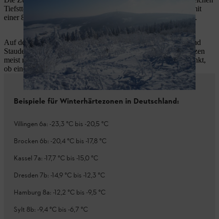
Tiefsttemperaturen sie einen für die Region normalen Winter mit
einer 80-prozentigen Wahrscheinlichkeit unbeschadet überlebt.
Auf den Internetseiten oder in Katalogen von Baumschulen und
Staudengärtnereien werden die Winterhärtegrade für die Pflanzen
meist mit angegeben. Damit haben Sie einen ersten Anhaltspunkt,
ob eine Pflanze in Ihrem Garten winterhart ist.
Beispiele für Winterhärtezonen in Deutschland:
Villingen 6a: -23,3 °C bis -20,5 °C
Brocken 6b: -20,4 °C bis -17,8 °C
Kassel 7a: -17,7 °C bis -15,0 °C
Dresden 7b: -14,9 °C bis -12,3 °C
Hamburg 8a: -12,2 °C bis -9,5 °C
Sylt 8b: -9,4 °C bis -6,7 °C