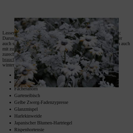
Winterharte Pflanzen schenken Vorfreude auf den Frühling.
Lassen Sie sich von unseren winterharten Favoriten inspirieren:
Darunter entdecken Sie einheimische winterharte Pflanzen, aber
auch solche, die nicht nur ausreichend winterhart sind, sondern auch
mit zunehmender Hitze und Trockenheit im Sommer
zurechtkommen. Zum Beispiel
Pflanzen, die wenig Wasser
brauchen
. Ebenso finden Sie in unserer Liste eine Auswahl an
winterharten
Bodendeckern
und
Ziergräsern
.
Besenheide
Christrose
Fächerahorn
Garteneibisch
Gelbe Zwerg-Fadenzypresse
Glanzmispel
Harlekinweide
Japanischer Blumen-Hartriegel
Rispenhortensie