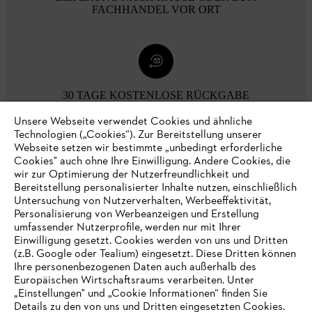
FACHHANDEL VOR ORT
30 TAGE KOSTENLOSE RÜCKGABE
Unsere Webseite verwendet Cookies und ähnliche
Technologien („Cookies“). Zur Bereitstellung unserer
Zahlungsmöglichkeiten
Webseite setzen wir bestimmte „unbedingt erforderliche
Cookies" auch ohne Ihre Einwilligung. Andere Cookies, die
wir zur Optimierung der Nutzerfreundlichkeit und
Bereitstellung personalisierter Inhalte nutzen, einschließlich
Untersuchung von Nutzerverhalten, Werbeeffektivität,
Personalisierung von Werbeanzeigen und Erstellung
umfassender Nutzerprofile, werden nur mit Ihrer
Einwilligung gesetzt. Cookies werden von uns und Dritten
(z.B. Google oder Tealium) eingesetzt. Diese Dritten können
Ihre personenbezogenen Daten auch außerhalb des
Europäischen Wirtschaftsraums verarbeiten. Unter
Unternehmen
„Einstellungen" und „Cookie Informationen“ finden Sie
Details zu den von uns und Dritten eingesetzten Cookies.