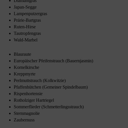
Diamantgras
Japan-Segge
Lampenputzergras
Prärie-Bartgras
Ruten-Hirse
Tautropfengras
Wald-Marbel
Blauraute
Europäischer Pfeifenstrauch (Bauernjasmin)
Kornelkirsche
Kreppmyrte
Perlmuttstrauch (Kolkwitzie)
Pfaffenhütchen (Gemeiner Spindelbaum)
Rispenhortensie
Rotholziger Hartriegel
Sommerflieder (Schmetterlingsstrauch)
Sternmagnolie
Zaubernuss