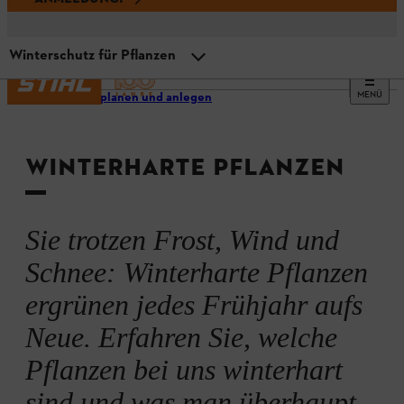
Winterschutz für Pflanzen
MENÜ
Garten planen und anlegen
Übersicht
WINTERHARTE PFLANZEN
Liste winterharter Pflanzen
Was sind winterharte Pflanzen?
Sie trotzen Frost, Wind und
Schnee: Winterharte Pflanzen
Was sind Winterhärtezonen?
ergrünen jedes Frühjahr aufs
Neue. Erfahren Sie, welche
Winterharte Pflanzen im Klimawandel
Pflanzen bei uns winterhart
sind und was man überhaupt