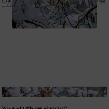
aus dem Mittelmeerraum in nördlichen Gefilden schnell zu kalt und
auch zu nass wird.
Die Buche übersteht auch Frostperioden.
Was macht Pflanzen winterhart?