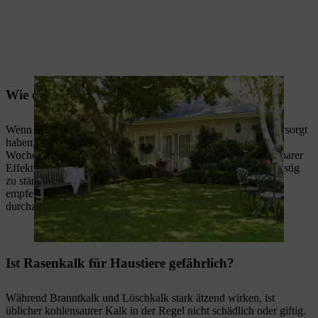
Wie oft sollte man den Rasen kalken?
Wenn Sie Ihren Rasen mit der richtigen Menge Gartenkalk versorgt
haben, weist der Boden in Ihrem Garten bereits nach wenigen
Wochen den gewünschten pH-Wert auf. Ein unmittelbar sichtbarer
Effekt ist allerdings nicht zu erwarten. Um Ihren Rasen langfristig
zu stärken, sollten Sie ihn daher regelmäßig kalken. Wir
empfehlen,
alle zwei bis drei Jahre
eine Bodenanalyse
durchzuführen und dann entsprechend zu handeln.
Ist Rasenkalk für Haustiere gefährlich?
Während Branntkalk und Löschkalk stark ätzend wirken, ist
üblicher kohlensaurer Kalk in der Regel nicht schädlich oder giftig.