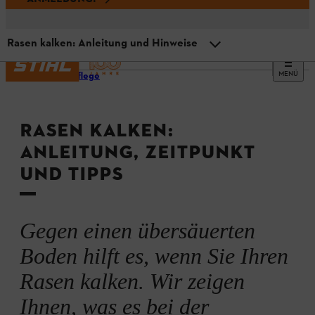
Rasen kalken: Anleitung und Hinweise
MENÜ
Rasenpflege
Übersicht
RASEN KALKEN:
Warum Sie Ihren Rasen kalken sollten
ANLEITUNG, ZEITPUNKT
UND TIPPS
Anzeichen für einen sauren Boden
Wann Sie Ihren Rasen kalken sollten
Gegen einen übersäuerten
Boden hilft es, wenn Sie Ihren
Rasen kalken: Anleitung und Hinweise
Rasen kalken. Wir zeigen
Ihnen, was es bei der