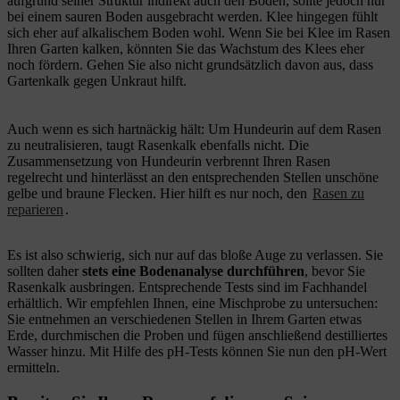
aufgrund seiner Struktur indirekt auch den Boden, sollte jedoch nur
bei einem sauren Boden ausgebracht werden. Klee hingegen fühlt
sich eher auf alkalischem Boden wohl. Wenn Sie bei Klee im Rasen
Ihren Garten kalken, könnten Sie das Wachstum des Klees eher
noch fördern. Gehen Sie also nicht grundsätzlich davon aus, dass
Gartenkalk gegen Unkraut hilft.
Auch wenn es sich hartnäckig hält: Um Hundeurin auf dem Rasen
zu neutralisieren, taugt Rasenkalk ebenfalls nicht. Die
Zusammensetzung von Hundeurin verbrennt Ihren Rasen
regelrecht und hinterlässt an den entsprechenden Stellen unschöne
gelbe und braune Flecken. Hier hilft es nur noch, den
Rasen zu
reparieren
.
Es ist also schwierig, sich nur auf das bloße Auge zu verlassen. Sie
sollten daher
stets eine Bodenanalyse durchführen
, bevor Sie
Rasenkalk ausbringen. Entsprechende Tests sind im Fachhandel
erhältlich. Wir empfehlen Ihnen, eine Mischprobe zu untersuchen:
Sie entnehmen an verschiedenen Stellen in Ihrem Garten etwas
Erde, durchmischen die Proben und fügen anschließend destilliertes
Wasser hinzu. Mit Hilfe des pH-Tests können Sie nun den pH-Wert
ermitteln.