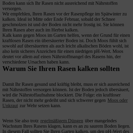
Boden kann sich Ihr Rasen nicht ausreichend mit Nährstoffen
versorgen.
Wir empfehlen, Ihren Rasen vor der Rasenpflege im Spätwinter zu
kalken. Ideal ist Mitte oder Ende Februar, sobald der Schnee
geschmolzen ist und der Boden nicht mehr frostig ist. Sie können
Ihren Rasen aber auch im Herbst kalken.
Kalk kann gegen Moos im Garten helfen, wenn der Grund für einen
kraftlosen Rasen ein übersäuerter Boden ist. Doch Moos fühlt sich
sowohl auf übersäuerten als auch leicht alkalischen Böden wohl, ist
also kein sicheres Anzeichen für einen niedrigen pH-Wert. Moos
deutet vor allem auf einen Nährstoffmangel des Rasens hin, der
verschiedene Ursachen haben kann.
Warum Sie Ihren Rasen kalken sollten
Damit Ihr Rasen gesund und kräftig bleibt, muss er sich ausreichend
mit Nährstoffen versorgen können. Ist der Boden jedoch übersäuert,
wird die Nährstoffaufnahme blockiert. Die Folge: ein kraftloser
Rasen, der nicht mehr gedeiht und sich schwerer gegen
Moos oder
Unkraut
zur Wehr setzen kann.
Wenn Sie also trotz
regelmäßigem Düngen
über mangelndes
Wachstum Ihres Rasens klagen, kann es an zu saurem Boden liegen.
In diesem Fall sollten Sie Ihren Garten kalken, um den pH-Wert des