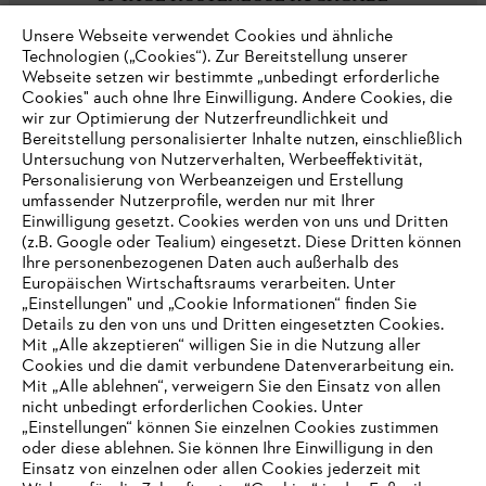
Unsere Webseite verwendet Cookies und ähnliche
Technologien („Cookies“). Zur Bereitstellung unserer
Zahlungsmöglichkeiten
Webseite setzen wir bestimmte „unbedingt erforderliche
Cookies" auch ohne Ihre Einwilligung. Andere Cookies, die
wir zur Optimierung der Nutzerfreundlichkeit und
Bereitstellung personalisierter Inhalte nutzen, einschließlich
Untersuchung von Nutzerverhalten, Werbeeffektivität,
Personalisierung von Werbeanzeigen und Erstellung
umfassender Nutzerprofile, werden nur mit Ihrer
Einwilligung gesetzt. Cookies werden von uns und Dritten
(z.B. Google oder Tealium) eingesetzt. Diese Dritten können
Ihre personenbezogenen Daten auch außerhalb des
Europäischen Wirtschaftsraums verarbeiten. Unter
Unternehmen
„Einstellungen" und „Cookie Informationen“ finden Sie
Details zu den von uns und Dritten eingesetzten Cookies.
Mit „Alle akzeptieren“ willigen Sie in die Nutzung aller
Cookies und die damit verbundene Datenverarbeitung ein.
Online Shop
Mit „Alle ablehnen“, verweigern Sie den Einsatz von allen
nicht unbedingt erforderlichen Cookies. Unter
IHR BROWSER WIRD NICHT
„Einstellungen“ können Sie einzelnen Cookies zustimmen
oder diese ablehnen. Sie können Ihre Einwilligung in den
UNTERSTÜTZT
Einsatz von einzelnen oder allen Cookies jederzeit mit
Service