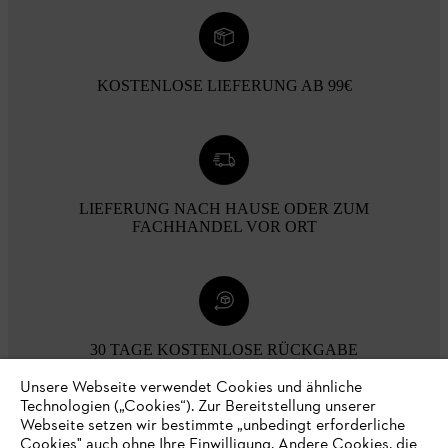
KOSTENLOSE LIEFERUNG AB 99€
LIEFERUNG NACH HAUSE ODER ZUM
FACHHANDEL VOR ORT
30 TAGE KOSTENLOSE RÜCKGABE
Unsere Webseite verwendet Cookies und ähnliche
Technologien („Cookies“). Zur Bereitstellung unserer
Zahlungsmöglichkeiten
Webseite setzen wir bestimmte „unbedingt erforderliche
Cookies" auch ohne Ihre Einwilligung. Andere Cookies, die