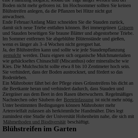
Boden nicht mehr gefroren ist. Im Hochsommer sollten Sie keinen
Blühstreifen anlegen, da die Pflanzen bei Hitze nicht gut
anwachsen.
Ende Februar/Anfang März schneiden Sie die Stauden zurück,
damit sich neue Triebe entfalten können. Bei immergrünen
Gräsern
und Stauden beseitigen Sie braune Blätter und abgestorbene Triebe.
Im Sommer entfernen Sie abgeblühte Blütenstände und gießen,
wenn es länger als 3–4 Wochen nicht geregnet hat.
Ja, der Blühstreifen kann und sollte wie jede Staudenpflanzung
gemulcht
werden. Dazu eignen sich organische Mulchmaterialien
wie gehäckseltes Chinaschilf (Miscanthus) oder mineralische wie
Kies. Die Mulchschicht sollte etwa 8 bis 10 Zentimeter hoch sein.
Sie verhindert, dass der Boden austrocknet, und fördert so das
Bodenleben.
Ein Mähroboter fährt bei der Pflege eines Grünstreifens bis dicht an
die Beetkante heran und verhindert dadurch, dass Stauden und
Ziergräser aus dem Beet in den Rasen überwuchern. Regelmäßiges
Nachstechen oder Säubern der
Beeteinfassung
ist nicht mehr nötig.
Unter bestimmten Bedingungen können Mähroboter mehr
Artenvielfalt zulassen als herkömmliche Handmäher. Dies legt
zumindest eine Studie der Universität Hohenheim nahe, die sich mit
Mähmethoden und Biodiversität
beschäftigt.
Blühstreifen im Garten