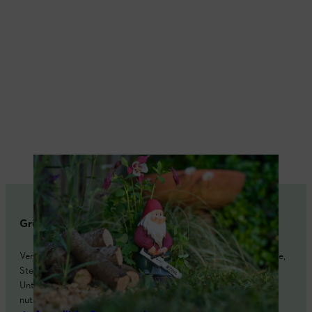
Der Blühstreifen wird nach Belieben dekoriert.
Grüner Tipp
Verteilen Sie doch auf Ihrem Blühstreifen einige Äste, Holzstücke,
Steine oder Ziegel – dadurch schaffen Sie einen wertvollen
Unterschlupf für Insekten, Eidechsen und andere Tiere. Oder
nutzen Sie dekorative alte Keramik als Vogeltränke für eine