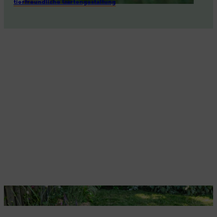
tierfreundliche Gartengestaltung
.
Mäht Blühstreifen schnell und genau: der
STIHL iMOW® 7 EVO
.