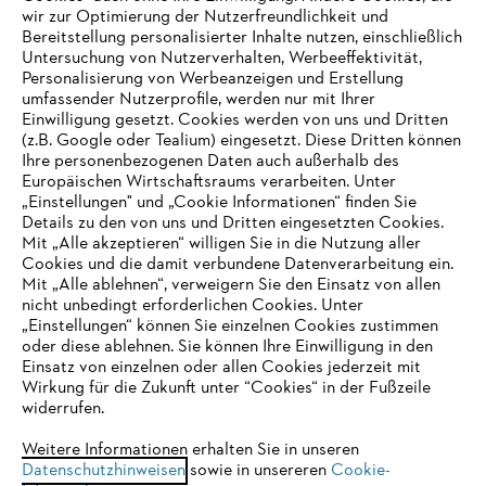
wir zur Optimierung der Nutzerfreundlichkeit und
Bereitstellung personalisierter Inhalte nutzen, einschließlich
Untersuchung von Nutzerverhalten, Werbeeffektivität,
Personalisierung von Werbeanzeigen und Erstellung
umfassender Nutzerprofile, werden nur mit Ihrer
Einwilligung gesetzt. Cookies werden von uns und Dritten
(z.B. Google oder Tealium) eingesetzt. Diese Dritten können
Ihre personenbezogenen Daten auch außerhalb des
Europäischen Wirtschaftsraums verarbeiten. Unter
Unternehmen
„Einstellungen" und „Cookie Informationen“ finden Sie
Details zu den von uns und Dritten eingesetzten Cookies.
Mit „Alle akzeptieren“ willigen Sie in die Nutzung aller
Cookies und die damit verbundene Datenverarbeitung ein.
Online Shop
Mit „Alle ablehnen“, verweigern Sie den Einsatz von allen
nicht unbedingt erforderlichen Cookies. Unter
IHR BROWSER WIRD NICHT
„Einstellungen“ können Sie einzelnen Cookies zustimmen
oder diese ablehnen. Sie können Ihre Einwilligung in den
UNTERSTÜTZT
Einsatz von einzelnen oder allen Cookies jederzeit mit
Service
Wirkung für die Zukunft unter “Cookies“ in der Fußzeile
widerrufen.
Sie nutzen einen Browser, den wir noch nicht unterstützen. Für
eine optimale Nutzung unserer Seite empfehlen wir Ihnen, zu
Weitere Informationen erhalten Sie in unseren
Datenschutzhinweisen
einem der folgenden Browser zu wechseln:
sowie in unsereren
Cookie-