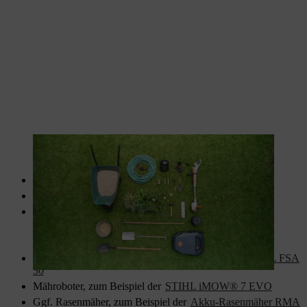
Das richtige Material für einen Blühstreifen wird bereitgelegt.
Sand, circa 50 kg/qm, einfacher Estrichsand/Spielsand
Stauden und Gräser, 9er Topf, circa 8/qm
Kies, circa 8–12 Millimeter, circa. 150 kg/qm (ergibt 10
Zentimeter Höhe)
Motorsense, zum Beispiel die
Akku-Motorsense STIHL FSA
30
Mähroboter, zum Beispiel der
STIHL iMOW® 7 EVO
Ggf. Rasenmäher, zum Beispiel der
Akku-Rasenmäher RMA