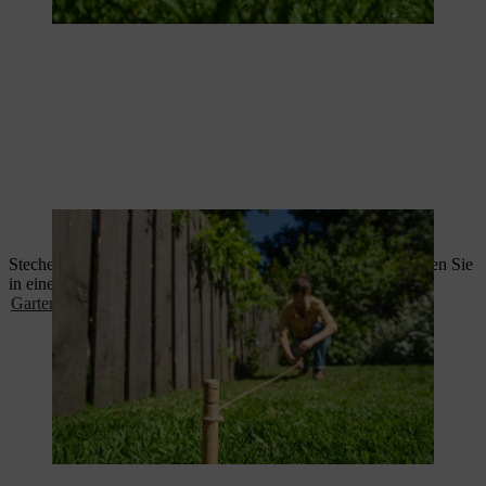
Die geplante Beetgrenze wird abgesteckt.
Stechen Sie nun Grassoden mit einem Spaten ab – diese können Sie
in einer Schubkarre wegbringen und
kompostieren
oder als
Gartenabfall entsorgen
.