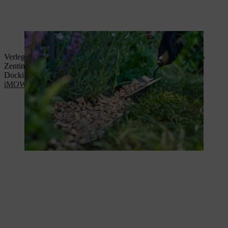
Die Mulchschicht aus Kies verringert die Verdunstung.
Verlegen Sie nun den Begrenzungsdraht Ihres iMOW® mit 15
Zentimetern Abstand zum Blühstreifen und schließen Sie die
Dockingstation an.
Hier erfahren Sie, wie die Installation des
iMOW® Mähroboters funktioniert.