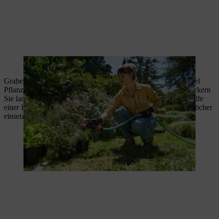
Die Pflanzen werden mit Feuchtigkeit versorgt.
Graben Sie an den gewünschten Stellen mit einer Handschaufel
Pflanzlöcher, nehmen Sie die Pflanzen aus den Töpfen und lockern
Sie lange Wurzeln aus dem Wurzelballen gegebenenfalls mithilfe
einer Handharke. Jetzt können Sie Ihre Pflanzen in die Pflanzlöcher
einsetzen und die Erde gut festdrücken.