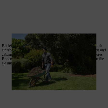
Gartenabfälle werden weggebracht.
Bei lehmigem Boden sollten Sie
Bausand verteilen
und gründlich
einarbeiten, um den Boden zu lockern, durchlässiger zu machen und
„abzumagern“. Nährstoffe werden so im Prinzip über ein größeres
Bodenvolumen verteilt. Harken Sie Ihre Fläche glatt und ebnen Sie
sie mit der Holzharke.