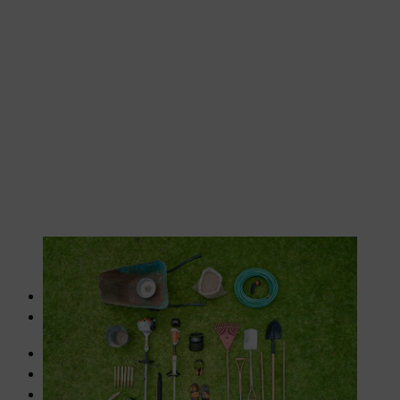
Werkzeug und Material werden bereitgelegt.
Samen für Insektenwiesen aus dem Fachhandel
Seil oder Wäscheleine mit Pflöcken zum Markieren der
Fläche
Trockener Sand/Vogelsand zum Strecken des Saatguts
bei lehmigem Boden grober Bausand
Schüssel zur Aussaat des Saatgutes