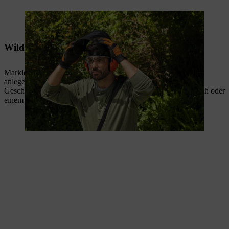
Vor der Arbeit wird eine Schutzausrüstung angelegt.
Wildblumenwiese anlegen: So gehen Sie vor
Markieren Sie die Fläche, auf der Sie die Wildblumen Wiese
anlegen möchten, mit einer Wäscheleine und Pflöcken.
Geschwungene Flächen markieren Sie mit dem Gartenschlauch oder
einem Seil.