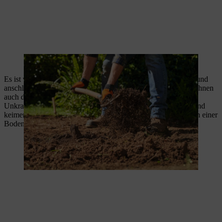
Zum Umgraben eignet sich eine Grabegabel.
Es ist wichtig, den Boden zwei Wochen lang ruhen zu lassen und
anschließend aufgekeimtes Unkraut abzuhacken. Das erspart Ihnen
auch das Walzen, da sich der Boden setzt und trittfest wird.
Unkrautsamen bleiben im Boden über Jahrzehnte keimfähig und
keimen, sobald sie optimale Bedingungen haben – so wie nach einer
Bodenlockerung.