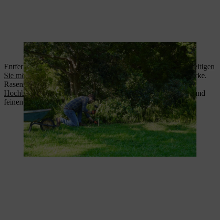
Mit Pflöcken wird die Fläche markiert.
Entfernen Sie Rasensoden gründlich mit dem Spaten und
beseitigen
Sie mögliches Wurzelunkraut
sowie Steine mit einer Metallharke.
Rasensoden lassen sich kompostieren oder zum
Füllen eines
Hochbeetes
nutzen – als Trennschicht zwischen dem groben und
feinen Material.