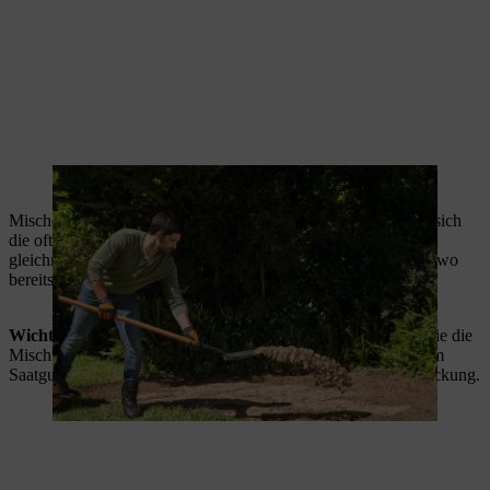
Bausand macht den Boden lockerer und durchlässiger.
Mischen Sie das Saatgut mit trockenem Vogelsand. So lassen sich
die oft kleinen und in ihrer Form bunt gemischten Samen
gleichmäßig verteilen und Sie sehen auf dem dunklen Boden, wo
bereits Saatgut liegt.
Wichtig
: Nutzen Sie keinen klumpenden Bausand. Bringen Sie die
Mischung nun aus. In der Regel benötigen Sie 5 bis 10 Gramm
Saatgut pro Quadratmeterfläche, Details finden Sie auf der Packung.