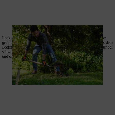
Die Fläche wird zunächst von Rasen befreit.
Lockern Sie den Boden mit einer Grabegabel. Stechen Sie diese
grob im 45-Grad-Winkel in den Boden und heben Sie diese aus dem
Boden, damit Erde durch die Zinken rieselt. Graben Sie bitte nur bei
schwerem Boden um, sonst nicht – so werden das Bodenleben
und darin lebenden Tiere geschont.