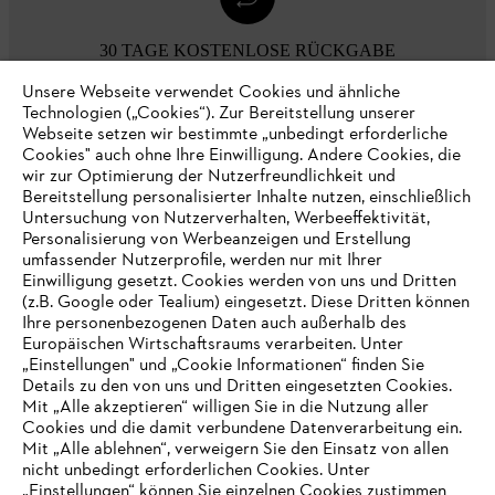
30 TAGE KOSTENLOSE RÜCKGABE
Unsere Webseite verwendet Cookies und ähnliche
Technologien („Cookies“). Zur Bereitstellung unserer
Zahlungsmöglichkeiten
Webseite setzen wir bestimmte „unbedingt erforderliche
Cookies" auch ohne Ihre Einwilligung. Andere Cookies, die
wir zur Optimierung der Nutzerfreundlichkeit und
Bereitstellung personalisierter Inhalte nutzen, einschließlich
Untersuchung von Nutzerverhalten, Werbeeffektivität,
Personalisierung von Werbeanzeigen und Erstellung
umfassender Nutzerprofile, werden nur mit Ihrer
Einwilligung gesetzt. Cookies werden von uns und Dritten
(z.B. Google oder Tealium) eingesetzt. Diese Dritten können
Ihre personenbezogenen Daten auch außerhalb des
Europäischen Wirtschaftsraums verarbeiten. Unter
Unternehmen
„Einstellungen" und „Cookie Informationen“ finden Sie
Details zu den von uns und Dritten eingesetzten Cookies.
Mit „Alle akzeptieren“ willigen Sie in die Nutzung aller
Cookies und die damit verbundene Datenverarbeitung ein.
Online Shop
Mit „Alle ablehnen“, verweigern Sie den Einsatz von allen
nicht unbedingt erforderlichen Cookies. Unter
IHR BROWSER WIRD NICHT
„Einstellungen“ können Sie einzelnen Cookies zustimmen