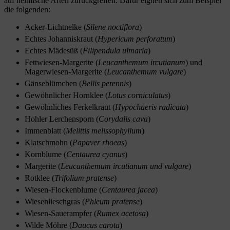
auf heimische Arten zurückgreifen. Dafür eignen sich zum Beispiel
die folgenden:
Acker-Lichtnelke (
Silene noctiflora
)
Echtes Johanniskraut (
Hypericum perforatum
)
Echtes Mädesüß (
Filipendula ulmaria
)
Fettwiesen-Margerite (
Leucanthemum ircutianum
) und
Magerwiesen-Margerite (
Leucanthemum vulgare
)
Gänseblümchen (
Bellis perennis
)
Gewöhnlicher Hornklee (
Lotus corniculatus
)
Gewöhnliches Ferkelkraut (
Hypochaeris radicata
)
Hohler Lerchensporn (
Corydalis cava
)
Immenblatt (
Melittis melissophyllum
)
Klatschmohn (
Papaver rhoeas
)
Kornblume (
Centaurea cyanus
)
Margerite (
Leucanthemum ircutianum und vulgare
)
Rotklee (
Trifolium pratense
)
Wiesen-Flockenblume (
Centaurea jacea
)
Wiesenlieschgras (
Phleum pratense
)
Wiesen-Sauerampfer (
Rumex acetosa
)
Wilde Möhre (
Daucus carota
)