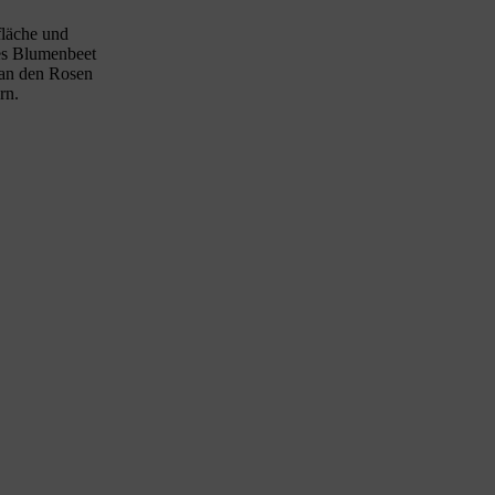
fläche und
des Blumenbeet
 an den Rosen
rn.