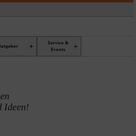
egen
Service &
Ratgeber
Events
nen
d Ideen!