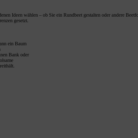
enen Ideen wählen – ob Sie ein Rundbeet gestalten oder andere Beetfo
renzen gesetzt.
 kann ein Baum
n
einen Bank oder
holsame
eithält.