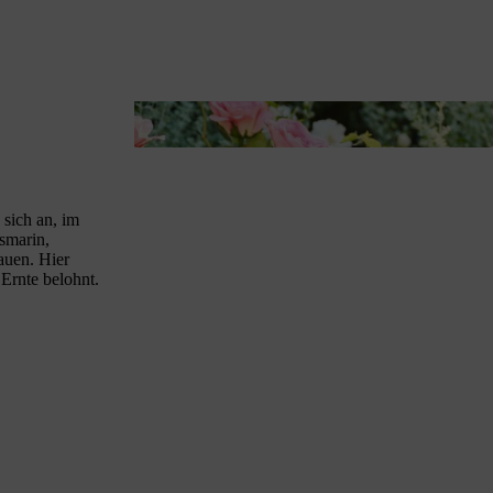
Ein Inselbeet mit Rosen erfordert eine regelmäßige 
 sich an, im
smarin,
auen. Hier
Ernte belohnt.