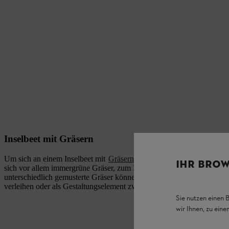
Inselbeet mit Gräsern
Um sich an einem Inselbeet mit
Gräsern
das ganze Jahr hindurch zu e
IHR BROW
sich vor allem immergrüne Gräser, zum Beispiel Chinaschilf oder Seg
unterschiedlich gemusterte Gräser können dem Inselbeet eine individu
verleihen oder als Gestaltungselement zwischen anderen Pflanzen di
Sie nutzen einen 
wir Ihnen, zu ein