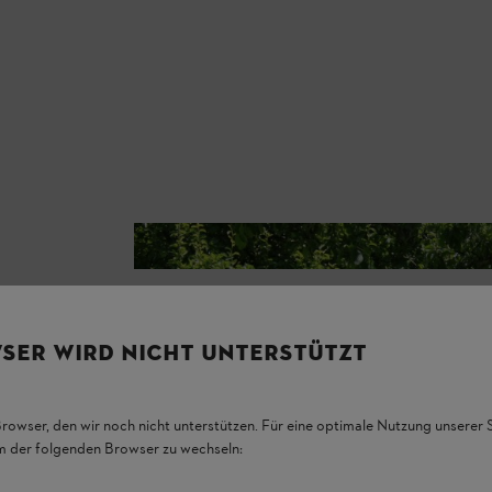
Ein Inselbeet mit Baum dient als natürlicher Schatten
rfreuen, eignen
SER WIRD NICHT UNTERSTÜTZT
gen. Bunte,
elle Struktur
enen.
Browser, den wir noch nicht unterstützen. Für eine optimale Nutzung unserer
em der folgenden Browser zu wechseln: