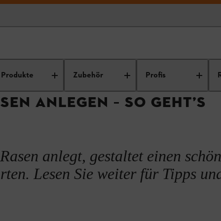
enpflege
Beetpflege
Beete anlegen und gestalten
Inselbeet anl
Produkte
Zubehör
Profis
ASEN ANLEGEN – SO GEHT’S
 Rasen anlegt, gestaltet einen schö
rten. Lesen Sie weiter für Tipps un