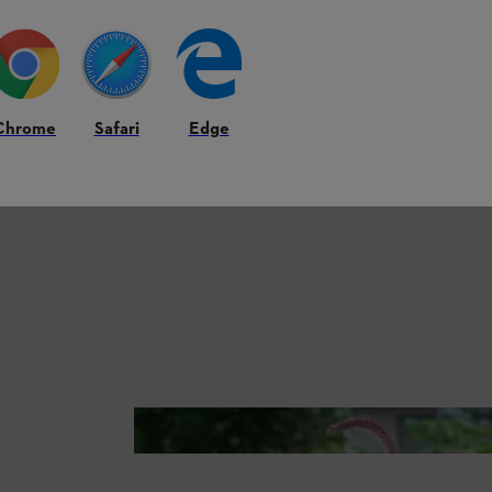
Chrome
Safari
Edge
Für ein Inselbeet mit Gräsern eignen sich Chinaschilf