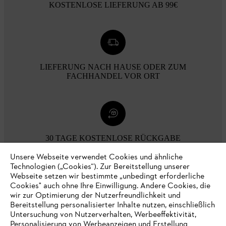
KOSTENLOSE LIEFERUNG AB 99€
LIEFERUNG NACH HAUSE ODER ZUM
FACHHANDEL VOR ORT
30 TAGE KOSTENLOSE RÜCKGABE
Unsere Webseite verwendet Cookies und ähnliche
Technologien („Cookies“). Zur Bereitstellung unserer
Zahlungsmöglichkeiten
Webseite setzen wir bestimmte „unbedingt erforderliche
Cookies" auch ohne Ihre Einwilligung. Andere Cookies, die
wir zur Optimierung der Nutzerfreundlichkeit und
Bereitstellung personalisierter Inhalte nutzen, einschließlich
Untersuchung von Nutzerverhalten, Werbeeffektivität,
Personalisierung von Werbeanzeigen und Erstellung