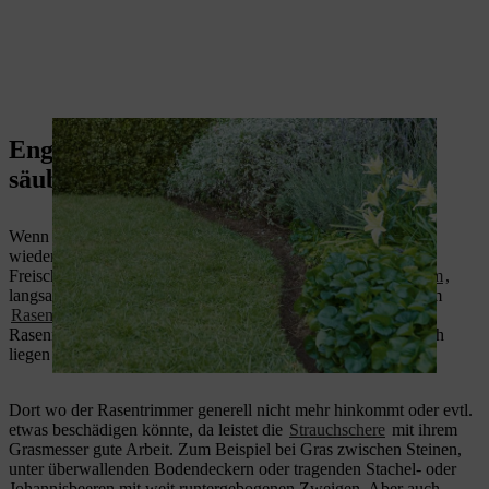
Englische Rasenkante pflegen und
säubern
Wenn die englische Rasenkante ausgefranst ist und der Rasen
wieder deutlich über die Kante wächst, fahren Sie mit einem
Freischneider, zum Beispiel aus dem
STIHL Akku AK-System
,
langsam an der Kante entlang. Trimmen Sie möglichst vor dem
Rasenmähen
, dann können Sie die Schnipsel gleich mit dem
Rasenmäher aufnehmen. Im Beet können die Schnipsel einfach
liegen bleiben.
Dort wo der Rasentrimmer generell nicht mehr hinkommt oder evtl.
etwas beschädigen könnte, da leistet die
Strauchschere
mit ihrem
Grasmesser gute Arbeit. Zum Beispiel bei Gras zwischen Steinen,
unter überwallenden Bodendeckern oder tragenden Stachel- oder
Johannisbeeren mit weit runtergebogenen Zweigen. Aber auch