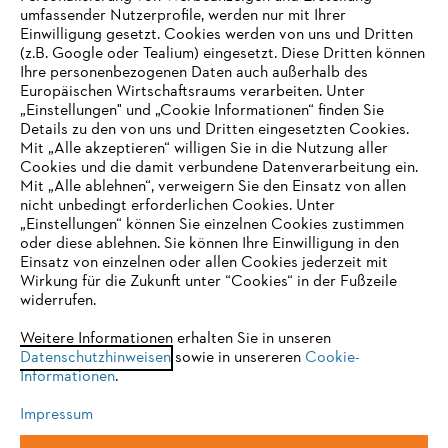
umfassender Nutzerprofile, werden nur mit Ihrer
Einwilligung gesetzt. Cookies werden von uns und Dritten
(z.B. Google oder Tealium) eingesetzt. Diese Dritten können
Ihre personenbezogenen Daten auch außerhalb des
Europäischen Wirtschaftsraums verarbeiten. Unter
Unternehmen
„Einstellungen" und „Cookie Informationen“ finden Sie
Details zu den von uns und Dritten eingesetzten Cookies.
Mit „Alle akzeptieren“ willigen Sie in die Nutzung aller
Cookies und die damit verbundene Datenverarbeitung ein.
Online Shop
Mit „Alle ablehnen“, verweigern Sie den Einsatz von allen
nicht unbedingt erforderlichen Cookies. Unter
IHR BROWSER WIRD NICHT
„Einstellungen“ können Sie einzelnen Cookies zustimmen
oder diese ablehnen. Sie können Ihre Einwilligung in den
UNTERSTÜTZT
Einsatz von einzelnen oder allen Cookies jederzeit mit
Service
Wirkung für die Zukunft unter “Cookies“ in der Fußzeile
widerrufen.
Sie nutzen einen Browser, den wir noch nicht unterstützen. Für
eine optimale Nutzung unserer Seite empfehlen wir Ihnen, zu
Weitere Informationen erhalten Sie in unseren
Datenschutzhinweisen
einem der folgenden Browser zu wechseln:
sowie in unsereren
Cookie-
Informationen
.
Allgemeine Geschäftsbedingungen
Datenschutz
Impressum
Impressum
Cookies
Rechtliche Informationen
Firefox
Chrome