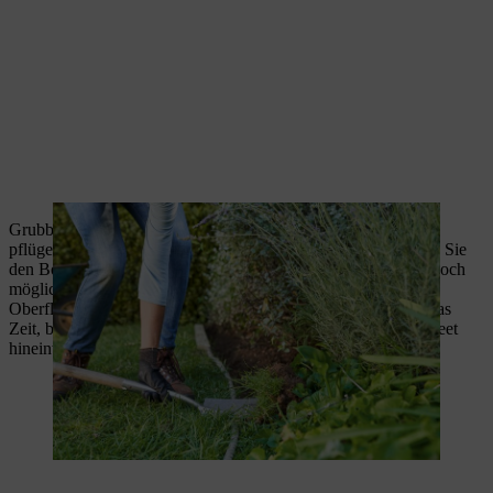
Grubbern Sie den Beetrand unter dem ehemaligen Rasen, d.h.
pflügen Sie ihn mit einem so genannten Grubber, oder lockern Sie
den Boden mit einer schmalen Harke auf. Dadurch kommen noch
möglicherweise im Boden befindliche Graswurzeln an die
Oberfläche, die Sie absammeln können. So gewinnen Sie etwas
Zeit, bevor die Rasengräser mit ihren Ausläufern wieder ins Beet
hineinwachsen.