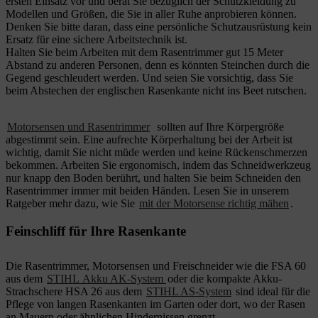
ersten Einsatz vor und berät Sie bezüglich der Schutzkleidung zu
Modellen und Größen, die Sie in aller Ruhe anprobieren können.
Denken Sie bitte daran, dass eine persönliche Schutzausrüstung kein
Ersatz für eine sichere Arbeitstechnik ist.
Halten Sie beim Arbeiten mit dem Rasentrimmer gut 15 Meter
Abstand zu anderen Personen, denn es könnten Steinchen durch die
Gegend geschleudert werden. Und seien Sie vorsichtig, dass Sie
beim Abstechen der englischen Rasenkante nicht ins Beet rutschen.
Motorsensen und Rasentrimmer
sollten auf Ihre Körpergröße
abgestimmt sein. Eine aufrechte Körperhaltung bei der Arbeit ist
wichtig, damit Sie nicht müde werden und keine Rückenschmerzen
bekommen. Arbeiten Sie ergonomisch, indem das Schneidwerkzeug
nur knapp den Boden berührt, und halten Sie beim Schneiden den
Rasentrimmer immer mit beiden Händen. Lesen Sie in unserem
Ratgeber mehr dazu, wie Sie
mit der Motorsense richtig mähen
.
Feinschliff für Ihre Rasenkante
Die Rasentrimmer, Motorsensen und Freischneider wie die FSA 60
aus dem
STIHL Akku AK-System
oder die kompakte Akku-
Strachschere HSA 26 aus dem
STIHL AS-System
sind ideal für die
Pflege von langen Rasenkanten im Garten oder dort, wo der Rasen
an Mauern oder ähnlichen Hindernissen grenzt.