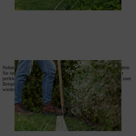
Nehmen Sie überstehende Rasensoden mit dem Spaten auf, indem
Sie sie in flachem Winkel abheben. Diese können Sie entweder
perfekt zum
Kompostieren
nutzen oder die Grassoden-Stücke zum
Beispiel zur
Rasenreparatur
an einer anderen Stelle
wiederverwenden.