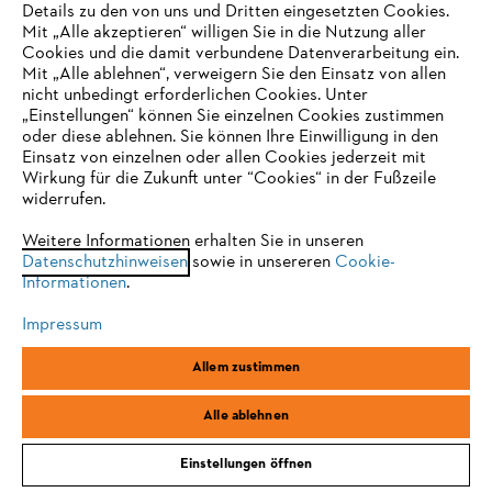
Details zu den von uns und Dritten eingesetzten Cookies.
Mit „Alle akzeptieren“ willigen Sie in die Nutzung aller
Zahlungsmöglichkeiten
Cookies und die damit verbundene Datenverarbeitung ein.
Mit „Alle ablehnen“, verweigern Sie den Einsatz von allen
nicht unbedingt erforderlichen Cookies. Unter
IHR BROWSER WIRD NICHT
„Einstellungen“ können Sie einzelnen Cookies zustimmen
oder diese ablehnen. Sie können Ihre Einwilligung in den
UNTERSTÜTZT
Einsatz von einzelnen oder allen Cookies jederzeit mit
Wirkung für die Zukunft unter “Cookies“ in der Fußzeile
widerrufen.
Sie nutzen einen Browser, den wir noch nicht unterstützen. Für
eine optimale Nutzung unserer Seite empfehlen wir Ihnen, zu
Weitere Informationen erhalten Sie in unseren
Datenschutzhinweisen
einem der folgenden Browser zu wechseln:
sowie in unsereren
Cookie-
Unternehmen
Informationen
.
Impressum
Firefox
Chrome
Online Shop
Allem zustimmen
Safari
Edge
Alle ablehnen
Service
Einstellungen öffnen