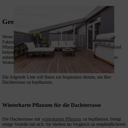
Gartenmöbel laden zum gemütlichen Verweilen ein.
Geeignete Pflanzen & Bäume
Wenn Sie Ihre Dachterrasse bepflanzen möchten, gibt es einige
Faktoren zu beachten. Zum einen haben die mit Erde gefüllten
Pflanzenkübel und
bepflanzte Hochbeete
einiges an Gewicht und
belasten das Dach. Welche Pflanzen sich für die Dachterrasse
anbieten, hängt zudem von den klimatischen Bedingungen Ihres
Wohnortes ab.
Die folgende Liste soll Ihnen zur Inspiration dienen, um Ihre
Dachterrasse zu bepflanzen.
Winterharte Pflanzen für die Dachterrasse
Die Dachterrasse mit
winterharten Pflanzen
zu bepflanzen, bringt
einige Vorteile mit sich: Sie bleiben im Vergleich zu empfindlicheren