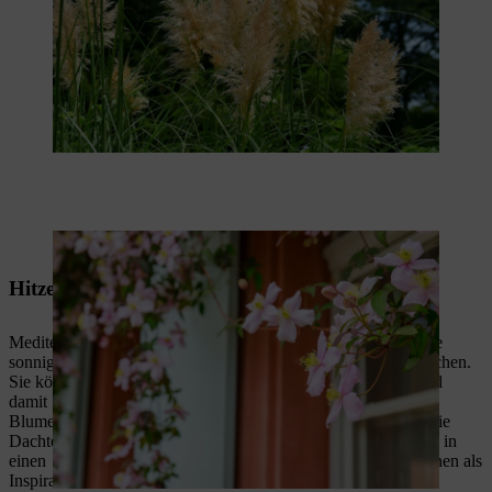
Die Kletterpflanze Clematis schirmt Blicke ab.
Hitzebeständige Pflanzen
Mediterrane Kräuter zählen zu den geeigneten Pflanzen für die
sonnige Dachterrasse – und sind wertvolle Begleiter beim Kochen.
Sie können zum Beispiel eine
Kräuterspirale selber bauen
und
damit Ihren Dachgarten verschönern. Aber auch viele andere
Blumen lieben die pralle Sonne und eignen sich bestens, um die
Dachterrasse zu bepflanzen – als Nektarquelle passen sie auch in
einen
bienenfreundlichen Garten
. Die folgende Liste kann Ihnen als
Inspiration für die Auswahl sonnenliebender Pflanzen dienen.