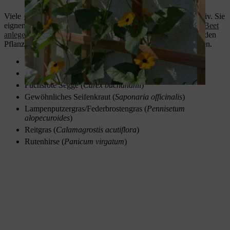
Viele
Gräser für den Garten
sind biegsam, robust und dekorativ. Sie
eignen sich auch wunderbar, wenn Sie über den Dächern ein
Beet
anlegen
möchten, und halten sogar Stürmen stand. Die folgenden
Pflanzen sind perfekt, um windige Dachterrassen zu bepflanzen.
Chinaschilf (
Miscanthus sinensis
)
Federgras (
Stipa
)
Fuchsrote Segge (
Carex buchananii
)
Gewöhnliches Seifenkraut (
Saponaria officinalis
)
Lampenputzergras/Federbrostengras (
Pennisetum
alopecuroides
)
Reitgras (
Calamagrostis acutiflora
)
Rutenhirse (
Panicum virgatum
)