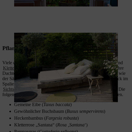
Olivenbaum und Strauchmargerite sind dekorative Kübelpflanzen.
Pflanzen als Sichtschutz
Viele dichtwüchsige Pflanzen,
schnell wachsende Sträucher
und
Kletterpflanzen
eignen sich hervorragend als Sichtschutz für Ihre
Dachterrasse und schirmen neugierige Blicke ab. Bei Bäumen wie
der Säulen-Schwarzkiefer bietet es sich an, sie zu diesem Zweck im
Spalier zu pflanzen. Sie können übrigens auch einfach einen
Sichtschutz selber bauen
und in Ihrem Dachgarten platzieren. Die
folgenden Pflanzen können Ihre Dachterrasse blickdicht machen.
Gemeine Eibe (
Taxus baccata
)
Gewöhnlicher Buchsbaum (
Buxus sempervirens
)
Heckenbambus (
Fargesia robusta
)
Kletterrose „Santana“ (
Rosa ‚Santana
‘)
Pampasgras (
Cortaderia selloana
)