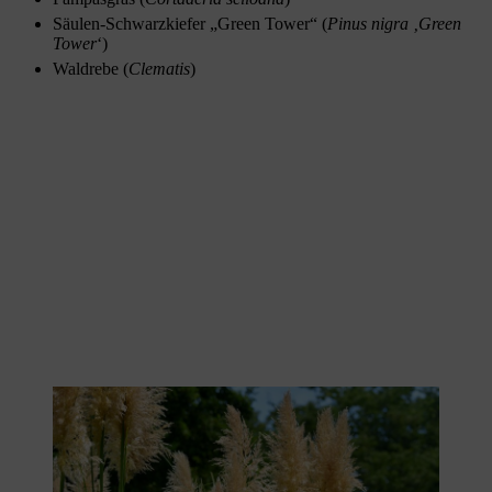
Säulen-Schwarzkiefer „Green Tower“ (
Pinus nigra ‚Green
Tower
‘)
Waldrebe (
Clematis
)
Das üppige Pampasgras ist ein perfekter Sichtschutz.