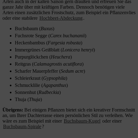
Arten auch in der kalten Saison gern draußen und erfreuen Sie das
ganze Jahr über mit kräftigen Farben. Dennoch benötigen viele
Arten einen zusätzlichen Frostschutz, zum Beispiel ein Pflanzenvlies
oder eine stabilere
Hochbeet-Abdeckung
.
Buchsbaum (
Buxus
)
Fuchsrote Segge (
Carex buchananii
)
Heckenbambus (
Fargesia robusta
)
Immergrünes Geißblatt (
Lonicera henryi
)
Purpurglöckchen (
Heuchera
)
Reitgras (
Calamagrostis acutiflora
)
Scharfer Mauerpfeffer (
Sedum acre
)
Schleierkraut (
Gypsophila
)
Schmucklilie (
Agapanthus
)
Sonnenhut (
Rudbeckia
)
Thuja (
Thuja
)
Übrigens:
Bei einigen Pflanzen bietet sich ein kreativer Formschnitt
an, um Ihrer Dachterrasse einen persönlichen Stil zu verleihen. Wie
wäre es zum Beispiel mit einer
Buchsbaum-Kugel
oder einer
Buchsbaum-Spirale
?