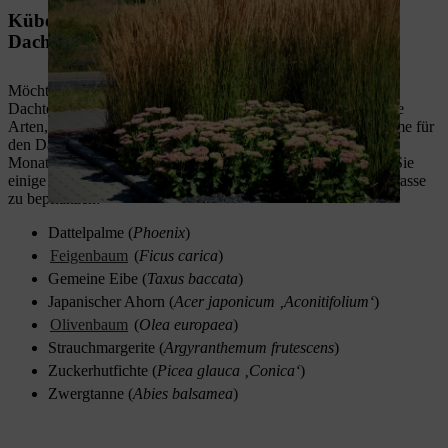
Kübelpflanzen, Palmen und Bäume für die
Dachterrasse
Möchten Sie mit Palmen oder
Bäumen für kleine Gärten
Ihre
Dachterrasse bepflanzen, eignen sich dafür eher kleinwüchsige
Arten, die für die Kübelhaltung geeignet sind. Exotische Bäume für
den Dachgarten verbreiten herrliche Düfte, müssen die kalten
Monate allerdings im Winterquartier überdauern. Hier finden Sie
einige geeignete Bäume und Kübelpflanzen, um Ihre Dachterrasse
zu bepflanzen:
Dattelpalme (
Phoenix
)
Feigenbaum
(
Ficus carica
)
Gemeine Eibe (
Taxus baccata
)
Japanischer Ahorn (
Acer japonicum ‚Aconitifolium‘
)
Olivenbaum
(
Olea europaea
)
Strauchmargerite (
Argyranthemum frutescens
)
Zuckerhutfichte (
Picea glauca ‚Conica‘
)
Zwergtanne (
Abies balsamea
)