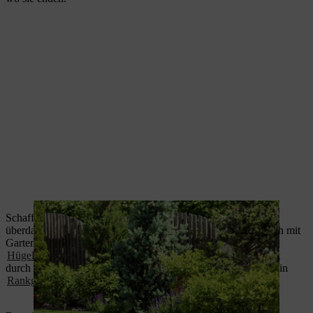
Schaffen Sie einzelne Bereiche und Oasen: Das kann ein
überdachter oder umrankter Sitzplatz, ein Entspannungsbereich mit
Gartenliege, ein
Gemüsebeet,
zum Beispiel in Form eines
Hügelbeets
oder ein
Spielbereich für Kinder
sein. Abgetrennt
durch hohe Gräser, eine kleine Hecke, eine halbhohe Mauer, ein
Rankgitter
oder
Staudenbeete
.