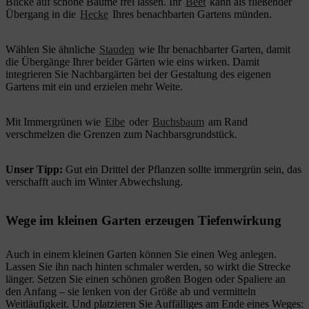
Blicke auf schöne Bäume frei lassen. Ihr
Beet
kann als fließender
Übergang in die
Hecke
Ihres benachbarten Gartens münden.
Wählen Sie ähnliche
Stauden
wie Ihr benachbarter Garten, damit
die Übergänge Ihrer beider Gärten wie eins wirken. Damit
integrieren Sie Nachbargärten bei der Gestaltung des eigenen
Gartens mit ein und erzielen mehr Weite.
Mit Immergrünen wie
Eibe
oder
Buchsbaum
am Rand
verschmelzen die Grenzen zum Nachbarsgrundstück.
Unser Tipp:
Gut ein Drittel der Pflanzen sollte immergrün sein, das
verschafft auch im Winter Abwechslung.
Wege im kleinen Garten erzeugen Tiefenwirkung
Auch in einem kleinen Garten können Sie einen Weg anlegen.
Lassen Sie ihn nach hinten schmaler werden, so wirkt die Strecke
länger. Setzen Sie einen schönen großen Bogen oder Spaliere an
den Anfang – sie lenken von der Größe ab und vermitteln
Weitläufigkeit. Und platzieren Sie Auffälliges am Ende eines Weges: