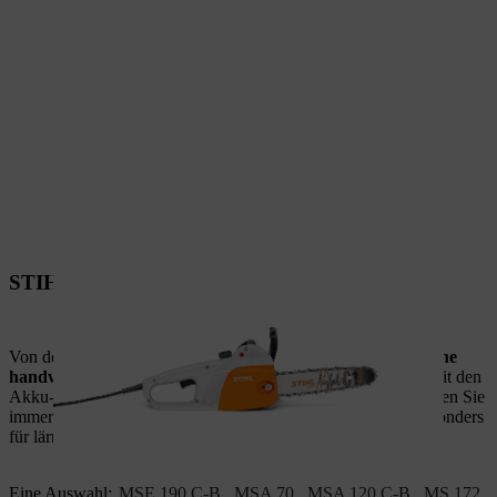
STIHL Motorsägen für Kleingärten
Von der
Grundstückspflege im kleinen Garten über einfache
handwerkliche Arbeiten bis hin zum
Brennholzsägen
– mit den
Akku-, Elektro- oder Benzin-Motorsägen von STIHL schneiden Sie
immer gut ab. Die leichten Akku-Motorsägen eignen sich besonders
für lärmsensible Bereiche.
Eine Auswahl:
MSE 190 C-B
,
MSA 70
,
MSA 120 C-B
,
MS 172
,