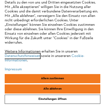
kleinen Garten: Sie
eignen sich sehr gut für den Trimmschnitt
Details zu den von uns und Dritten eingesetzten Cookies.
von niedrigen bis brusthohen Hecken, Formsträuchern und
Mit „Alle akzeptieren“ willigen Sie in die Nutzung aller
bodennahen Gewächsen.
Cookies und die damit verbundene Datenverarbeitung ein.
Mit „Alle ablehnen“, verweigern Sie den Einsatz von allen
nicht unbedingt erforderlichen Cookies. Unter
Eine Auswahl:
HS 45
,
HSA 26
,
GTA 26
,
HSA 45
,
HLA 56
IHR BROWSER WIRD NICHT
„Einstellungen“ können Sie einzelnen Cookies zustimmen
Mehr Heckenscheren
oder diese ablehnen. Sie können Ihre Einwilligung in den
UNTERSTÜTZT
Einsatz von einzelnen oder allen Cookies jederzeit mit
Wirkung für die Zukunft unter “Cookies“ in der Fußzeile
widerrufen.
Sie nutzen einen Browser, den wir noch nicht unterstützen. Für
eine optimale Nutzung unserer Seite empfehlen wir Ihnen, zu
Weitere Informationen erhalten Sie in unseren
Datenschutzhinweisen
einem der folgenden Browser zu wechseln:
sowie in unsereren
Cookie-
Informationen
.
Impressum
Firefox
Chrome
Allem zustimmen
Safari
Edge
Alle ablehnen
STIHL Akku-Laubbläser für kleine Flächen
Einstellungen öffnen