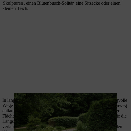
Skulpturen
, einen Blütenbusch-Solitär, eine Sitzecke oder einen
kleinen Teich.
In langgezogenen schmalen Gärten sollten Sie immer schwungvolle
Wege anlegen, keine schnurgeraden. Sie können einen Staudenweg
entlangführen, es können auch Heckenstücke sein, die die lange
Fläche unterteilen. Ist der Garten eher breit und kurz, sollten Sie die
Längsachse betonen, zum Beispiel in Form von diagonal
verlaufenden oder geschwungenen, quer zum Haus verlaufenden