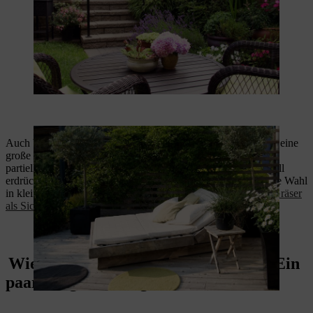
Auch bei der Gestaltung kleiner Gärten spielt der
Sichtschutz
eine
große Rolle. Pflanzen Sie verschiedene Sträucher locker ein –
partiell, nicht ringsum – eine durchgängige Hecke wirkt schnell
erdrückend.
Gemischte Hecken
sind daher oftmals die bessere Wahl
in kleinen Gärten. Eine schöne Alternative bilden außerdem
Gräser
als Sichtschutz
.
Wie Sie einen Kleingarten gestalten: Ein
paar Vergröẞerungseffekte