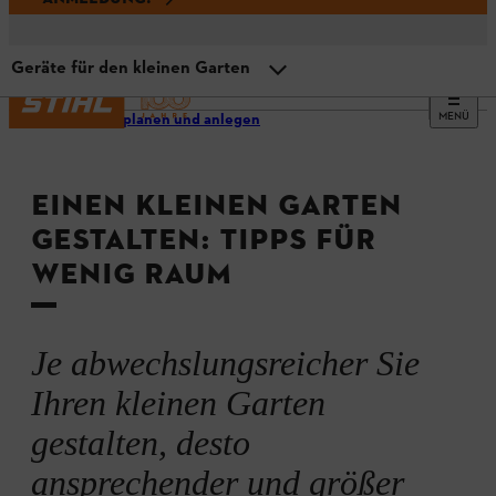
Geräte für den kleinen Garten
MENÜ
Garten planen und anlegen
Übersicht
EINEN KLEINEN GARTEN
Kleinen Garten planen
GESTALTEN: TIPPS FÜR
WENIG RAUM
Vergröẞerungseffekte
Welche Pflanzen?
Je abwechslungsreicher Sie
Ihren kleinen Garten
Kleine Gärten: Farbgestaltung
gestalten, desto
ansprechender und größer