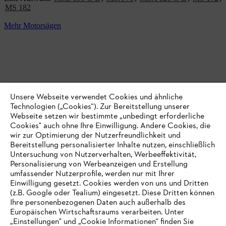
MS 182
Mehr Motorsägen
Unsere Webseite verwendet Cookies und ähnliche
Technologien („Cookies“). Zur Bereitstellung unserer
Webseite setzen wir bestimmte „unbedingt erforderliche
Cookies" auch ohne Ihre Einwilligung. Andere Cookies, die
wir zur Optimierung der Nutzerfreundlichkeit und
Bereitstellung personalisierter Inhalte nutzen, einschließlich
Untersuchung von Nutzerverhalten, Werbeeffektivität,
Personalisierung von Werbeanzeigen und Erstellung
umfassender Nutzerprofile, werden nur mit Ihrer
Einwilligung gesetzt. Cookies werden von uns und Dritten
STIHL Heckenscheren/ Gehölzschneider
(z.B. Google oder Tealium) eingesetzt. Diese Dritten können
Ihre personenbezogenen Daten auch außerhalb des
Mit diesen
STIHL Heckenscheren
, Strauchscheren und
Europäischen Wirtschaftsraums verarbeiten. Unter
Gehölzschneidern
bringen Sie ganz einfach Odnung in Ihren
„Einstellungen" und „Cookie Informationen“ finden Sie