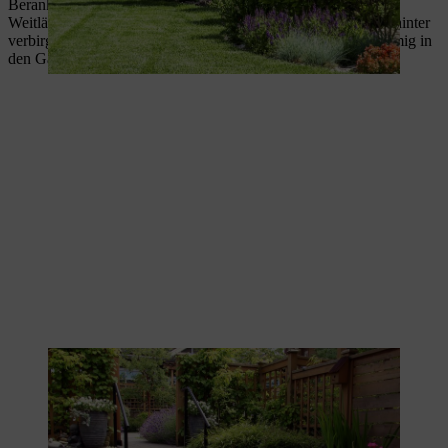
Berankte Mauern und Zäune als Raumteiler erzeugen
Weitläufigkeit, da sie nicht gleich erahnen lassen, was sich dahinter
verbirgt. Das gilt auch für halbhohe Stauden, die halbinselförmig in
den Garten reinwachsen.