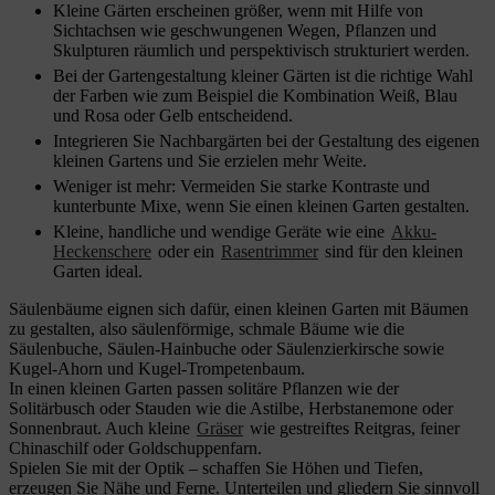
Kleine Gärten erscheinen größer, wenn mit Hilfe von
Sichtachsen wie geschwungenen Wegen, Pflanzen und
Skulpturen räumlich und perspektivisch strukturiert werden.
Bei der Gartengestaltung kleiner Gärten ist die richtige Wahl
der Farben wie zum Beispiel die Kombination Weiß, Blau
und Rosa
oder Gelb
entscheidend.
Integrieren Sie Nachbargärten bei der Gestaltung des eigenen
kleinen Gartens und Sie erzielen mehr Weite.
Weniger ist mehr: Vermeiden Sie starke Kontraste und
kunterbunte Mixe, wenn Sie einen kleinen Garten gestalten.
Kleine, handliche und wendige Geräte wie eine
Akku-
Heckenschere
oder ein
Rasentrimmer
sind für den kleinen
Garten ideal.
Säulenbäume eignen sich dafür, einen kleinen Garten mit Bäumen
zu gestalten, also säulenförmige, schmale Bäume wie die
Säulenbuche, Säulen-Hainbuche oder Säulenzierkirsche sowie
Kugel-Ahorn und Kugel-Trompetenbaum.
In einen kleinen Garten passen solitäre Pflanzen wie der
Solitärbusch oder Stauden wie die Astilbe, Herbstanemone oder
Sonnenbraut. Auch kleine
Gräser
wie gestreiftes Reitgras, feiner
Chinaschilf oder Goldschuppenfarn.
Spielen Sie mit der Optik – schaffen Sie Höhen und Tiefen,
erzeugen Sie Nähe und Ferne. Unterteilen und gliedern Sie sinnvoll