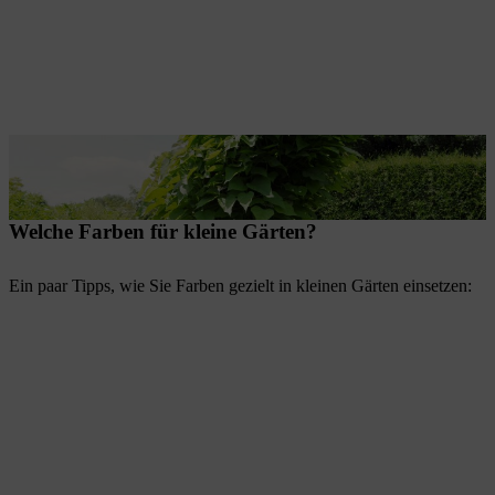
Kleine Bäume wie Kugeltrompetenbaum, Kugelahorn und Kugelrobinie oder säulenförmige Bäume und Sträucher wie die Säulen-Hainbuche, Säulen-Zierkirsche oder Zierapfel eignen sich gut für kleine Gärten.
Welche Farben für kleine Gärten?
Ein paar Tipps, wie Sie Farben gezielt in kleinen Gärten einsetzen: