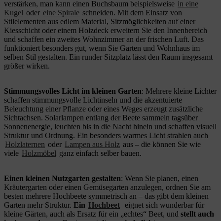
verstärken, man kann einen Buchsbaum beispielsweise
in eine
Kugel
oder
eine Spirale
schneiden. Mit dem Einsatz von
Stilelementen aus edlem Material, Sitzmöglichkeiten auf einer
Kiesschicht oder einem Holzdeck erweitern Sie den Innenbereich
und schaffen ein zweites Wohnzimmer an der frischen Luft. Das
funktioniert besonders gut, wenn Sie Garten und Wohnhaus im
selben Stil gestalten. Ein runder Sitzplatz lässt den Raum insgesamt
größer wirken.
Stimmungsvolles Licht im kleinen Garten
: Mehrere kleine Lichter
schaffen stimmungsvolle Lichtinseln und die akzentuierte
Beleuchtung einer Pflanze oder eines Weges erzeugt zusätzliche
Sichtachsen. Solarlampen entlang der Beete sammeln tagsüber
Sonnenenergie, leuchten bis in die Nacht hinein und schaffen visuell
Struktur und Ordnung. Ein besonders warmes Licht strahlen auch
Holzlaternen
oder
Lampen aus Holz
aus – die können Sie wie
viele
Holzmöbel
ganz einfach selber bauen.
Einen kleinen Nutzgarten gestalten
: Wenn Sie planen, einen
Kräutergarten oder einen Gemüsegarten anzulegen, ordnen Sie am
besten mehrere Hochbeete symmetrisch an – das gibt dem kleinen
Garten mehr Struktur.
Ein
Hochbeet
eignet sich wunderbar für
kleine Gärten, auch als Ersatz für ein „echtes“ Beet, und
stellt auch